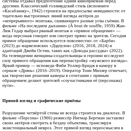
системы отдавал предпочтение одним киноприёмам перед
другими. Классический голливудский стиль (вспомните
«Касабланку», 1942) строился на предпосылке невидимости: от
тщательно выстроенных линий взгляда актёров до
«непрерывного» монтажа, сшивающего разные углы съёмки. В
фильме «На последнем дыхании» (À bout de souffle, 1959) Жан-
Люк Годар выбрал рваный монтаж и «прямое обращение» —
когда персонаж говорит или смотрит прямо на зрителя. Сегодня
прямое обращение используется повсеместно: от «Барби»
(2023) до марвеловских «Дэдпулов» (2016, 2018, 2024) и
адаптаций Джейн Остин, таких как «Доводы рассудка» (2022).
На телевидении женщины-создательницы и героини исследуют
силу прямого обращения как перенастройку «мужского взгляда».
Яркий пример — исповеди Фиби Уоллер-Бридж в камеру в
сериале «Дрянь» (2016–2019). Оператор Тони Миллер отмечает,
как творческие решения камеры в сочетании с прямым
обращением делают зрителей «соучастниками её (персонажа)
пути».
Прямой взгляд и графические приёмы
Разрушение четвёртой стены не всегда строится на диалогах. В
фильме «Персона» (1966) режиссёр Ингмар Бергман заставлял
своих актёров смотреть в бездну объектива, транслируя
экзистенциальный невроз. Этот прямой взгляд переосмыслен в