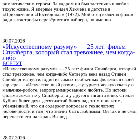
романтическим героем. За кадром он был застенчив и любил
тихую жизнь. Я впервые увидел Хэкмена в детстве в
«Приключении «Посейдона»» (1972). Мой отец включил фильм
ради катастрофы перевёрнутого лайнера, но именно
30.07.2026
«Искусственному разуму» — 25 лет: фильм
Спилберга, который стал тревожнее, чем когда-
либо
ВСЕТУТ
«Искусственному разуму» — 25 лет: фильм Спилберга, который
стал тревожнее, чем когда-либо Четверть века назад Стивен
Спилберг выпустил один из самых необычных фильмов в своей
карьере — «Искусственный разум», футуристическую сказку о
мальчике-роботе, запрограммированном любить. Но истоки
фильма лежат не у Спилберга, а у другого гиганта кино. Стэнли
Кубрик более двух десятилетий бился над этим проектом,
убеждённый, что он содержит вопросы о технологиях,
человечности и том, что значит быть любимым. Он так и не смог
перенести его на экран. Вышед
28.07.2026