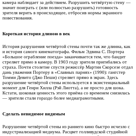
камера наблюдает за действием. Разрушить четвёртую стену —
значит поиграть с (или полностью разрушить) готовность
зрителя верить в происходящее, отбросив нормы экранного
повествования.
Короткая история длиною в век
История разрушения четвёртой стены почти так же длинна, как
и история самого кинематографа. Фильм Эдвина С. Портера
«Большое ограбление поезда» заканчивается тем, что бандит
стреляет прямо в камеру. В 1903 году зрители пригибались от
страха. Почти столетие спустя режиссёр Мартин Скорсезе отдал
дань уважения Портеру в «Славных парнях» (1990): гангстер
Томми Девито (Джо Пеши) стреляет прямо в экран. Здесь
разрушение четвёртой стены используется в экзистенциальный
момент для Генри Хилла (Рэй Лиотта), а не просто для шока.
Кстати, шоковая ценность этого приёма со временем снизилась
— зрители стали гораздо более медиаграмотными.
Сделать невидимое видимым
Разрушение четвёртой стены из раннего кино быстро исчезло с
индустриализацией медиума. Расцвет голливудской студийной