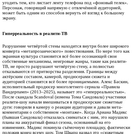
угодить тем, кто листает ленту телефона под «фоновый телек».
Персонаж, говорящий напрямую с отвлечённой аудиторией,
может быть одним из способов вернуть её взгляд к большому
экрану.
Гиперреальность в реалити-ТВ
Разрушение четвёртой стены находится внутри более широкого
конверта «метапрозаического» повествования. По мере того как
экранная культура становится всё более осознающей свои
собственные механизмы, неигровые жанры, такие как реалити-
ТВ, не просто разрушают четвёртую стену, а полностью
отказываются от притворства разделения. Границы между
актёрским составом, камерой, продюсерами сюжета и
аудиторией становятся всё более проницаемыми. Алекс Баскин,
исполнительный продюсер многолетнего сериала «Правила
Вандерпамп» (2013–2025), называет это «гиперреальностью».
После скандала Scandoval (измена Тома Сандовала) участники
реалити-шоу начали вмешиваться в продюсерские сюжетные
дуги: говорили в камеру о реакции аудитории и давали мета-
комментарии о собственном «монтаже». Когда Ариана Мадикс
(бывшая Сандовала) отказалась сниматься с ним, это нарушило
планы на аккуратный финал сезона, основанный на его
извинениях. Мадикс покинула съёмочную площадку, фактически
положив конец всему шоу. Том Шварц назвал это «сюжетным