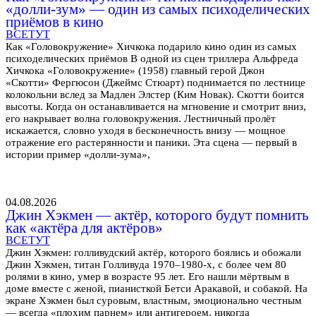
«долли-зум» — один из самых психоделических
приёмов в кино
ВСЕТУТ
Как «Головокружение» Хичкока подарило кино один из самых
психоделических приёмов В одной из сцен триллера Альфреда
Хичкока «Головокружение» (1958) главный герой Джон
«Скотти» Фергюсон (Джеймс Стюарт) поднимается по лестнице
колокольни вслед за Мадлен Элстер (Ким Новак). Скотти боится
высоты. Когда он останавливается на мгновение и смотрит вниз,
его накрывает волна головокружения. Лестничный пролёт
искажается, словно уходя в бесконечность внизу — мощное
отражение его растерянности и паники. Эта сцена — первый в
истории пример «долли-зума»,
04.08.2026
Джин Хэкмен — актёр, которого будут помнить
как «актёра для актёров»
ВСЕТУТ
Джин Хэкмен: голливудский актёр, которого боялись и обожали
Джин Хэкмен, титан Голливуда 1970–1980-х, с более чем 80
ролями в кино, умер в возрасте 95 лет. Его нашли мёртвым в
доме вместе с женой, пианисткой Бетси Аракавой, и собакой. На
экране Хэкмен был суровым, властным, эмоционально честным
— всегда «плохим парнем» или антигероем, никогда