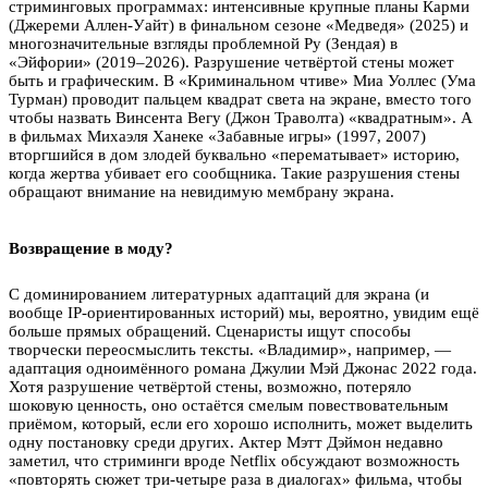
стриминговых программах: интенсивные крупные планы Карми
(Джереми Аллен-Уайт) в финальном сезоне «Медведя» (2025) и
многозначительные взгляды проблемной Ру (Зендая) в
«Эйфории» (2019–2026). Разрушение четвёртой стены может
быть и графическим. В «Криминальном чтиве» Миа Уоллес (Ума
Турман) проводит пальцем квадрат света на экране, вместо того
чтобы назвать Винсента Вегу (Джон Траволта) «квадратным». А
в фильмах Михаэля Ханеке «Забавные игры» (1997, 2007)
вторгшийся в дом злодей буквально «перематывает» историю,
когда жертва убивает его сообщника. Такие разрушения стены
обращают внимание на невидимую мембрану экрана.
Возвращение в моду?
С доминированием литературных адаптаций для экрана (и
вообще IP-ориентированных историй) мы, вероятно, увидим ещё
больше прямых обращений. Сценаристы ищут способы
творчески переосмыслить тексты. «Владимир», например, —
адаптация одноимённого романа Джулии Мэй Джонас 2022 года.
Хотя разрушение четвёртой стены, возможно, потеряло
шоковую ценность, оно остаётся смелым повествовательным
приёмом, который, если его хорошо исполнить, может выделить
одну постановку среди других. Актер Мэтт Дэймон недавно
заметил, что стриминги вроде Netflix обсуждают возможность
«повторять сюжет три-четыре раза в диалогах» фильма, чтобы