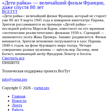
«Дети райка» — величайший фильм Франции,
даже спустя 80 лет
ВСЕТУТ
«Дети райка»: величайший фильм Франции, который не стареет
уже 80 лет 9 марта 1945 года в шикарном кинотеатре Парижа.
Зрители рассаживаются на премьере «Детей райка» —
последней работы Марселя Карне, известного по его мрачным
«поэтическим реалистическим» фильмам 1930-х. Сценарий —
знаменитого поэта Жака Превера. Занавес раздвигается. Фильм
начинается. Зрители мгновенно погружаются в хаос Парижа
1840-х годов, на фоне бурлящего мира театра. Четыре
совершенно разных мужчины — щёголь-вор Ласенер, мим
Батист, начинающий актёр Фредерик Леметр и богаты
Смотреть все
ПИШИТЕ
Техническая поддержка проекта ВсеТут
info@vsetut.pro
Copyright © 2026 -
vsetut.pro
Главная
Новости
Лента
Работа