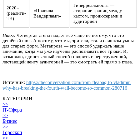
Гиперреальность —
2020–
«Правила
стирание границ между
(реалити-
Вандерпамп»
кастом, продюсерами и
ТВ)
аудиторией
Итог:
Четвёртая стена падает всё чаще не потому, что это
дешёвый шок. А потому, что мы, зрители, стали слишком умны
для старых форм. Метапроза — это способ удержать наше
внимание, когда мы уже научены распознавать все трюки. И,
возможно, единственный способ говорить с перегруженной,
листающей ленту аудиторией — это смотреть ей прямо в глаза.
Источник:
https://theconversation.com/from-fleabag-to-vladimir-
why-has-breaking-the-fourth-wall-become-so-common-280716
КАТЕГОРИИ
>>
IT-Сфера
>>
Бизнес
>>
Гороскоп
>>