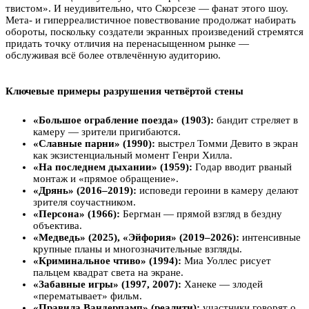
твистом». И неудивительно, что Скорсезе — фанат этого шоу.
Мета- и гиперреалистичное повествование продолжат набирать
обороты, поскольку создатели экранных произведений стремятся
придать точку отличия на перенасыщенном рынке —
обслуживая всё более отвлечённую аудиторию.
Ключевые примеры разрушения четвёртой стены
«Большое ограбление поезда» (1903):
бандит стреляет в
камеру — зрители пригибаются.
«Славные парни» (1990):
выстрел Томми Девито в экран
как экзистенциальный момент Генри Хилла.
«На последнем дыхании» (1959):
Годар вводит рваный
монтаж и «прямое обращение».
«Дрянь» (2016–2019):
исповеди героини в камеру делают
зрителя соучастником.
«Персона» (1966):
Бергман — прямой взгляд в бездну
объектива.
«Медведь» (2025), «Эйфория» (2019–2026):
интенсивные
крупные планы и многозначительные взгляды.
«Криминальное чтиво» (1994):
Миа Уоллес рисует
пальцем квадрат света на экране.
«Забавные игры» (1997, 2007):
Ханеке — злодей
«перематывает» фильм.
«Правила Вандерпамп» (реалити):
участники говорят о