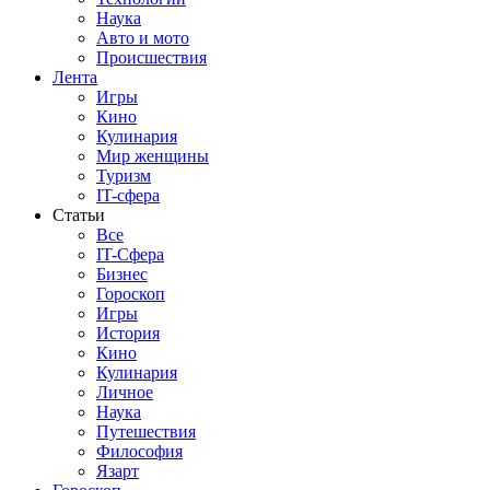
Наука
Авто и мото
Происшествия
Лента
Игры
Кино
Кулинария
Мир женщины
Туризм
IT-сфера
Статьи
Все
IT-Сфера
Бизнес
Гороскоп
Игры
История
Кино
Кулинария
Личное
Наука
Путешествия
Философия
Язарт