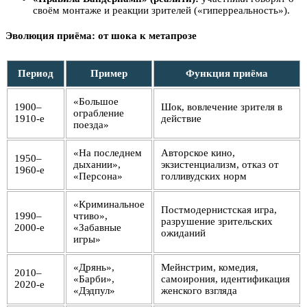
своём монтаже и реакции зрителей («гиперреальность»).
Эволюция приёма: от шока к метапрозе
Период
Пример
Функция приёма
«Большое
1900–
Шок, вовлечение зрителя в
ограбление
1910-е
действие
поезда»
«На последнем
Авторское кино,
1950–
дыхании»,
экзистенциализм, отказ от
1960-е
«Персона»
голливудских норм
«Криминальное
Постмодернистская игра,
1990–
чтиво»,
разрушение зрительских
2000-е
«Забавные
ожиданий
игры»
«Дрянь»,
Мейнстрим, комедия,
2010–
«Барби»,
самоирония, идентификация
2020-е
«Дэдпул»
женского взгляда