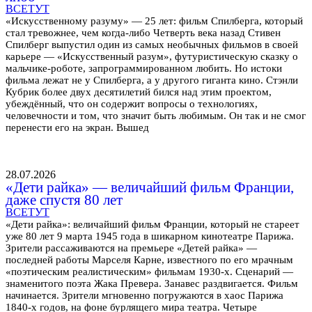
ВСЕТУТ
«Искусственному разуму» — 25 лет: фильм Спилберга, который
стал тревожнее, чем когда-либо Четверть века назад Стивен
Спилберг выпустил один из самых необычных фильмов в своей
карьере — «Искусственный разум», футуристическую сказку о
мальчике-роботе, запрограммированном любить. Но истоки
фильма лежат не у Спилберга, а у другого гиганта кино. Стэнли
Кубрик более двух десятилетий бился над этим проектом,
убеждённый, что он содержит вопросы о технологиях,
человечности и том, что значит быть любимым. Он так и не смог
перенести его на экран. Вышед
28.07.2026
«Дети райка» — величайший фильм Франции,
даже спустя 80 лет
ВСЕТУТ
«Дети райка»: величайший фильм Франции, который не стареет
уже 80 лет 9 марта 1945 года в шикарном кинотеатре Парижа.
Зрители рассаживаются на премьере «Детей райка» —
последней работы Марселя Карне, известного по его мрачным
«поэтическим реалистическим» фильмам 1930-х. Сценарий —
знаменитого поэта Жака Превера. Занавес раздвигается. Фильм
начинается. Зрители мгновенно погружаются в хаос Парижа
1840-х годов, на фоне бурлящего мира театра. Четыре