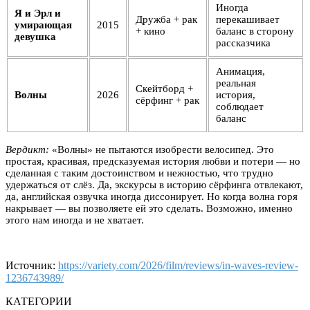
Иногда
Я и Эрл и
Дружба + рак
перекашивает
умирающая
2015
+ кино
баланс в сторону
девушка
рассказчика
Анимация,
реальная
Скейтборд +
Волны
2026
история,
сёрфинг + рак
соблюдает
баланс
Вердикт:
«Волны» не пытаются изобрести велосипед. Это
простая, красивая, предсказуемая история любви и потери — но
сделанная с таким достоинством и нежностью, что трудно
удержаться от слёз. Да, экскурсы в историю сёрфинга отвлекают,
да, английская озвучка иногда диссонирует. Но когда волна горя
накрывает — вы позволяете ей это сделать. Возможно, именно
этого нам иногда и не хватает.
Источник:
https://variety.com/2026/film/reviews/in-waves-review-
1236743989/
КАТЕГОРИИ