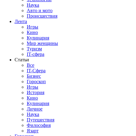
Наука
Авто и мото
Происшествия
Лента
Игры
Кино
Кулинария
Мир женщины
Туризм
IT-сфера
Статьи
Все
IT-Сфера
Бизнес
Гороскоп
Игры
История
Кино
Кулинария
Личное
Наука
Путешествия
Философия
Язарт