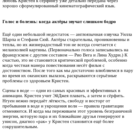
любовь Кристен к сёрфингу уже детально передана через
хорошо сформулированный кинематографический язык.
Голос и болезнь: когда актёры звучат слишком бодро
Ещё один небольшой недостаток — англоязычная озвучка Уилла
Шарпа и Стефани Сюй. Актёры старательны, проникновенны и
теплы, но их жизнерадостный тон не всегда сочетается с
меланхолией картины. (Первоначально голоса записывались на
французском с другим составом — Рио Вега и Лина Худри.) К
счастью, это не становится критической проблемой, особенно
когда честная манера повествования несёт фильм с
достоинством. После того как мы достаточно влюбляемся в пару
во время их океанских вылазок, раскрываются серьёзные
проблемы со здоровьем Кристен.
Сцены в воде — одни из самых красивых и эффективных в
анимации. Кристен учит ЭйДжея плавать, а затем и сёрфить.
Нгуен нежно передаёт лёгкость, свободу и восторг от
пребывания в воде и укрощения волн — правила гравитации
отменяются. И когда мы переживаем этот уровень безграничной
энергии, которую пара и их ближайшие друзья генерируют в
унисон, диагноз «рак» у Кристен становится ещё более
сокрушительным.