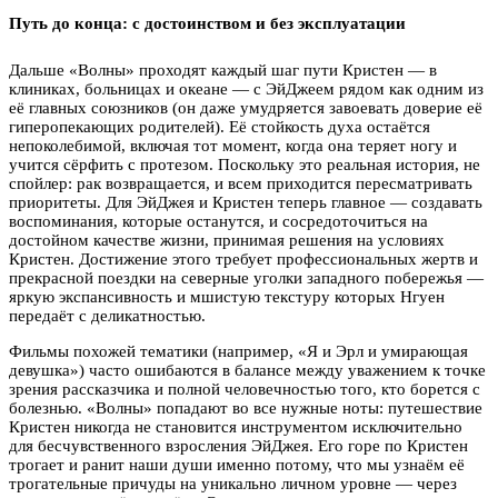
Путь до конца: с достоинством и без эксплуатации
Дальше «Волны» проходят каждый шаг пути Кристен — в
клиниках, больницах и океане — с ЭйДжеем рядом как одним из
её главных союзников (он даже умудряется завоевать доверие её
гиперопекающих родителей). Её стойкость духа остаётся
непоколебимой, включая тот момент, когда она теряет ногу и
учится сёрфить с протезом. Поскольку это реальная история, не
спойлер: рак возвращается, и всем приходится пересматривать
приоритеты. Для ЭйДжея и Кристен теперь главное — создавать
воспоминания, которые останутся, и сосредоточиться на
достойном качестве жизни, принимая решения на условиях
Кристен. Достижение этого требует профессиональных жертв и
прекрасной поездки на северные уголки западного побережья —
яркую экспансивность и мшистую текстуру которых Нгуен
передаёт с деликатностью.
Фильмы похожей тематики (например, «Я и Эрл и умирающая
девушка») часто ошибаются в балансе между уважением к точке
зрения рассказчика и полной человечностью того, кто борется с
болезнью. «Волны» попадают во все нужные ноты: путешествие
Кристен никогда не становится инструментом исключительно
для бесчувственного взросления ЭйДжея. Его горе по Кристен
трогает и ранит наши души именно потому, что мы узнаём её
трогательные причуды на уникально личном уровне — через