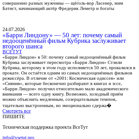
совершенно разных мужчины — щёголь-вор Ласенер, мим
Батист, начинающий актёр Фредерик Леметр и богаты
24.07.2026
«Барри Линдону» — 50 лет: почему самый
недооценённый фильм Кубрика заслуживает
второго шанса
ВСЕТУТ
«Барри Линдон» в 50: почему самый недооценённый фильм
Кубрика заслуживает пересмотра «Барри Линдон» Стэнли
Кубрика, которому в этом году исполняется 50 лет, провалился в
прокате. Он остаётся одним из самых недооценённых фильмов
режиссёра. В отличие от «2001: Космическая одиссея» или
«Сияния», которые бесконечно разбирают в книгах и эссе,
«Барри Линдон» получил относительно мало академического
внимания — всего одну книгу. Возможно, холодный приём
можно объяснить медленным, созерцательным темпом,
тщательно выстроенным, но эмоционально сдержа�
Смотреть все
ПИШИТЕ
Техническая поддержка проекта ВсеТут
info@vsetut.pro