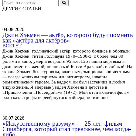
ДРУГИЕ СТАТЬИ
04.08.2026
Джин Хэкмен — актёр, которого будут помнить
как «актёра для актёров»
ВСЕТУТ
Джин Хэкмен: голливудский актёр, которого боялись и обожали
Джин Хэкмен, титан Голливуда 1970–1980-х, с более чем 80
ролями в кино, умер в возрасте 95 лет. Его нашли мёртвым в
доме вместе с женой, пианисткой Бетси Аракавой, и собакой. На
экране Хэкмен был суровым, властным, эмоционально честным
— всегда «плохим парнем» или антигероем, никогда
романтическим героем. За кадром он был застенчив и любил
тихую жизнь. Я впервые увидел Хэкмена в детстве в
«Приключении «Посейдона»» (1972). Мой отец включил фильм
ради катастрофы перевёрнутого лайнера, но именно
30.07.2026
«Искусственному разуму» — 25 лет: фильм
Спилберга, который стал тревожнее, чем когда-
либо