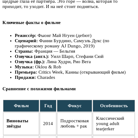
щедрые глаза её партнёра. Это горе — волна, которая то
приходит, то уходит. И на неё стоит подняться.
Ключевые факты о фильме
Режиссёр:
Фыонг Май Нгуен (дебют)
Сценарий:
Фанни Бурдино, Самуэль Дукс (по
графическому роману AJ Dungo, 2019)
Страны:
Франция — Бельгия
Озвучка (англ.):
Уилл Шарп, Стефани Сюй
Озвучка (фр.):
Лина Худри, Рио Вега
Музыка:
Oklou & Rob
Премьера:
Critics Week, Канны (открывающий фильм)
Продажи:
Charades
Сравнение с похожими фильмами
Фильм
Год
Фокус
Особенность
Классический
Виноваты
Подростковая
2014
young adult
звёзды
любовь + рак
tearjerker