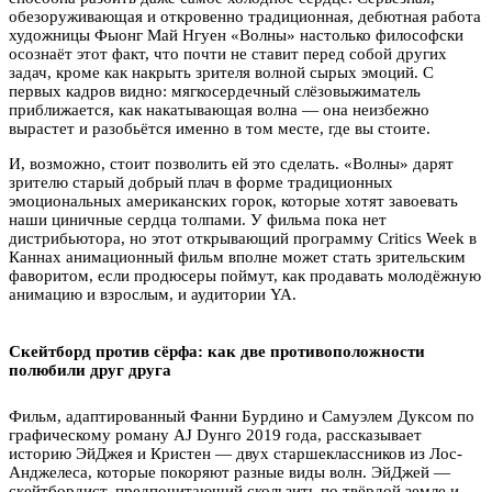
обезоруживающая и откровенно традиционная, дебютная работа
художницы Фыонг Май Нгуен «Волны» настолько философски
осознаёт этот факт, что почти не ставит перед собой других
задач, кроме как накрыть зрителя волной сырых эмоций. С
первых кадров видно: мягкосердечный слёзовыжиматель
приближается, как накатывающая волна — она неизбежно
вырастет и разобьётся именно в том месте, где вы стоите.
И, возможно, стоит позволить ей это сделать. «Волны» дарят
зрителю старый добрый плач в форме традиционных
эмоциональных американских горок, которые хотят завоевать
наши циничные сердца толпами. У фильма пока нет
дистрибьютора, но этот открывающий программу Critics Week в
Каннах анимационный фильм вполне может стать зрительским
фаворитом, если продюсеры поймут, как продавать молодёжную
анимацию и взрослым, и аудитории YA.
Скейтборд против сёрфа: как две противоположности
полюбили друг друга
Фильм, адаптированный Фанни Бурдино и Самуэлем Дуксом по
графическому роману AJ Dунго 2019 года, рассказывает
историю ЭйДжея и Кристен — двух старшеклассников из Лос-
Анджелеса, которые покоряют разные виды волн. ЭйДжей —
скейтбордист, предпочитающий скользить по твёрдой земле и