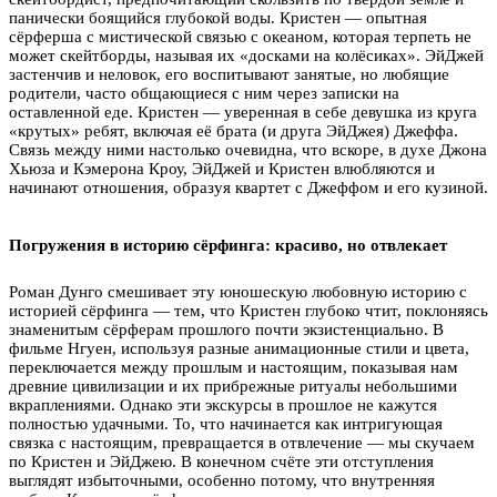
панически боящийся глубокой воды. Кристен — опытная
сёрферша с мистической связью с океаном, которая терпеть не
может скейтборды, называя их «досками на колёсиках». ЭйДжей
застенчив и неловок, его воспитывают занятые, но любящие
родители, часто общающиеся с ним через записки на
оставленной еде. Кристен — уверенная в себе девушка из круга
«крутых» ребят, включая её брата (и друга ЭйДжея) Джеффа.
Связь между ними настолько очевидна, что вскоре, в духе Джона
Хьюза и Кэмерона Кроу, ЭйДжей и Кристен влюбляются и
начинают отношения, образуя квартет с Джеффом и его кузиной.
Погружения в историю сёрфинга: красиво, но отвлекает
Роман Дунго смешивает эту юношескую любовную историю с
историей сёрфинга — тем, что Кристен глубоко чтит, поклоняясь
знаменитым сёрферам прошлого почти экзистенциально. В
фильме Нгуен, используя разные анимационные стили и цвета,
переключается между прошлым и настоящим, показывая нам
древние цивилизации и их прибрежные ритуалы небольшими
вкраплениями. Однако эти экскурсы в прошлое не кажутся
полностью удачными. То, что начинается как интригующая
связка с настоящим, превращается в отвлечение — мы скучаем
по Кристен и ЭйДжею. В конечном счёте эти отступления
выглядят избыточными, особенно потому, что внутренняя