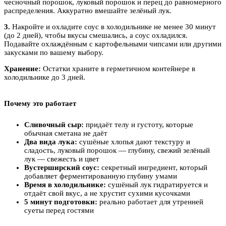
чесночный порошок, луковый порошок и перец до равномерного
распределения. Аккуратно вмешайте зелёный лук.
3.
Накройте и охладите соус в холодильнике не менее 30 минут
(до 2 дней), чтобы вкусы смешались, а соус охладился.
Подавайте охлаждённым с картофельными чипсами или другими
закусками по вашему выбору.
Хранение:
Остатки храните в герметичном контейнере в
холодильнике до 3 дней.
Почему это работает
Сливочный сыр:
придаёт телу и густоту, которые
обычная сметана не даёт
Два вида лука:
сушёные хлопья дают текстуру и
сладость, луковый порошок — глубину, свежий зелёный
лук — свежесть и цвет
Вустерширский соус:
секретный ингредиент, который
добавляет ферментированную глубину умами
Время в холодильнике:
сушёный лук гидратируется и
отдаёт свой вкус, а не хрустит сухими кусочками
5 минут подготовки:
реально работает для утренней
суеты перед гостями