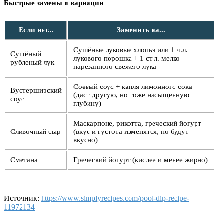
Быстрые замены и вариации
Если нет...
Заменить на...
Сушёные луковые хлопья или 1 ч.л.
Сушёный
лукового порошка + 1 ст.л. мелко
рубленый лук
нарезанного свежего лука
Соевый соус + капля лимонного сока
Вустерширский
(даст другую, но тоже насыщенную
соус
глубину)
Маскарпоне, рикотта, греческий йогурт
Сливочный сыр
(вкус и густота изменятся, но будут
вкусно)
Сметана
Греческий йогурт (кислее и менее жирно)
Источник:
https://www.simplyrecipes.com/pool-dip-recipe-
11972134