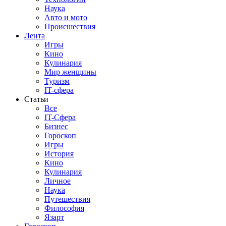
Наука
Авто и мото
Происшествия
Лента
Игры
Кино
Кулинария
Мир женщины
Туризм
IT-сфера
Статьи
Все
IT-Сфера
Бизнес
Гороскоп
Игры
История
Кино
Кулинария
Личное
Наука
Путешествия
Философия
Язарт