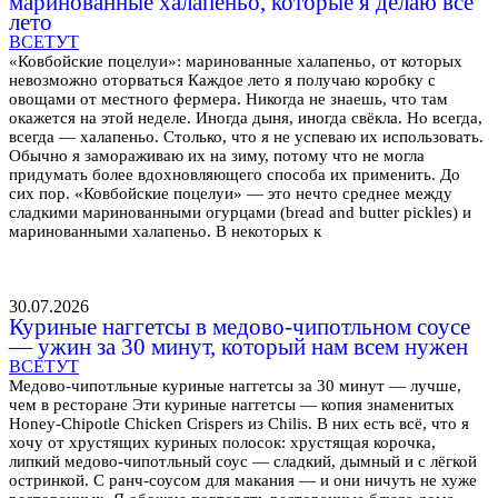
маринованные халапеньо, которые я делаю всё
лето
ВСЕТУТ
«Ковбойские поцелуи»: маринованные халапеньо, от которых
невозможно оторваться Каждое лето я получаю коробку с
овощами от местного фермера. Никогда не знаешь, что там
окажется на этой неделе. Иногда дыня, иногда свёкла. Но всегда,
всегда — халапеньо. Столько, что я не успеваю их использовать.
Обычно я замораживаю их на зиму, потому что не могла
придумать более вдохновляющего способа их применить. До
сих пор. «Ковбойские поцелуи» — это нечто среднее между
сладкими маринованными огурцами (bread and butter pickles) и
маринованными халапеньо. В некоторых к
30.07.2026
Куриные наггетсы в медово-чипотльном соусе
— ужин за 30 минут, который нам всем нужен
ВСЕТУТ
Медово-чипотльные куриные наггетсы за 30 минут — лучше,
чем в ресторане Эти куриные наггетсы — копия знаменитых
Honey-Chipotle Chicken Crispers из Chilis. В них есть всё, что я
хочу от хрустящих куриных полосок: хрустящая корочка,
липкий медово-чипотльный соус — сладкий, дымный и с лёгкой
остринкой. С ранч-соусом для макания — и они ничуть не хуже