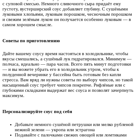
с суповой смесью. Немного сливочного сыра придаёт ему
густоту, вустерширский соус добавляет глубину. С сушёными
луковыми хлопьями, луковым порошком, чесночным порошком
и свежим зелёным луком он получается особенно луковым — в
самом хорошем смысле.
Советы по приготовлению
Дайте вашему соусу время настояться в холодильнике, чтобы
вкусы смешались, а сушёный лук гидратировался. Минимум —
полчаса, идеально — пара часов. Всего пять минут подготовки
— и вы можете убрать его в холодильник утром, чтобы к
полуденной вечеринке у бассейна быть готовым без капли
стресса. Вам вряд ли нужны советы по выбору чипсов, но такой
насыщенный соус требует чипсов покрепче. Рифлёные или с
глубокими складками выдержат вес соуса и позволят зачерпнуть
максимум.
Персонализируйте соус под себя
Добавьте немного сушёной петрушки или мелко рубленой
нежной зелени — укропа или эстрагона
Подавайте с палочками свежих овощей или ломтиками