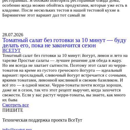
ресторанных. Я обожаю повторять ресторанные блюда дома,
особенно когда можно обойтись продуктами, которые уже есть в
кладовке. После нескольких тестов в нашей тестовой кухне в
Бирмингеме этот вариант дал тот самый ли
28.07.2026
Томатный салат без готовки за 10 минут — буду
делать его, пока не закончится сезон
ВСЕТУТ
Томатный салат без готовки за 10 минут: йогурт, лимон и лето на
тарелке Простые салаты — лучшее решение для обеда в жару.
Но им всегда не хватает сытности. Поэтому этот салат из черри-
томатов на креме из густого греческого йогурта — идеальный
вариант: прохладный, сливочный йогурт встречается с сочными,
яркими томатами, лимонной кислинкой и свежим базиликом. И
всё это — в одной миске. Черри-томаты почти всегда хороши,
даже не в сезон, так что этот рецепт выручит, когда захочется
свежести. Если у вас растут черри-томаты, вы знаете, как много
их быва
Смотреть все
ПИШИТЕ
Техническая поддержка проекта ВсеТут
info@vsetut.pro