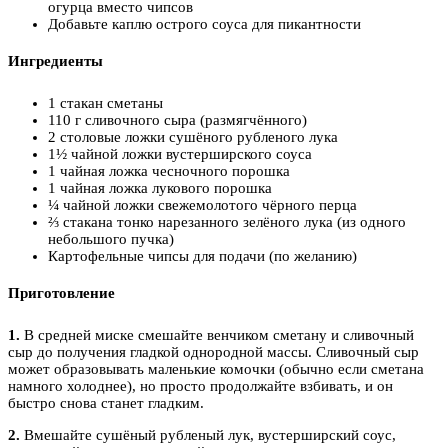
огурца вместо чипсов
Добавьте каплю острого соуса для пикантности
Ингредиенты
1 стакан сметаны
110 г сливочного сыра (размягчённого)
2 столовые ложки сушёного рубленого лука
1½ чайной ложки вустерширского соуса
1 чайная ложка чесночного порошка
1 чайная ложка лукового порошка
¼ чайной ложки свежемолотого чёрного перца
⅔ стакана тонко нарезанного зелёного лука (из одного
небольшого пучка)
Картофельные чипсы для подачи (по желанию)
Приготовление
1.
В средней миске смешайте венчиком сметану и сливочный
сыр до получения гладкой однородной массы. Сливочный сыр
может образовывать маленькие комочки (обычно если сметана
намного холоднее), но просто продолжайте взбивать, и он
быстро снова станет гладким.
2.
Вмешайте сушёный рубленый лук, вустерширский соус,