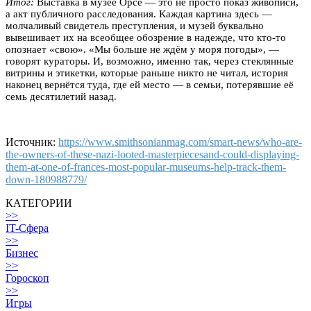
Итог:
Выставка в музее Орсе — это не просто показ живописи,
а акт публичного расследования. Каждая картина здесь —
молчаливый свидетель преступления, и музей буквально
вывешивает их на всеобщее обозрение в надежде, что кто-то
опознает «свою». «Мы больше не ждём у моря погоды», —
говорят кураторы. И, возможно, именно так, через стеклянные
витрины и этикетки, которые раньше никто не читал, история
наконец вернётся туда, где ей место — в семьи, потерявшие её
семь десятилетий назад.
Источник:
https://www.smithsonianmag.com/smart-news/who-are-
the-owners-of-these-nazi-looted-masterpiecesand-could-displaying-
them-at-one-of-frances-most-popular-museums-help-track-them-
down-180988779/
КАТЕГОРИИ
>>
IT-Сфера
>>
Бизнес
>>
Гороскоп
>>
Игры