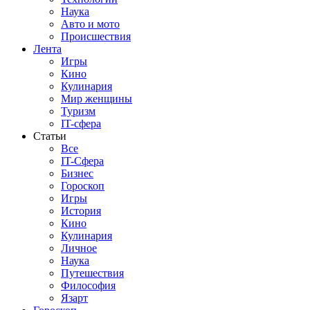
Наука
Авто и мото
Происшествия
Лента
Игры
Кино
Кулинария
Мир женщины
Туризм
IT-сфера
Статьи
Все
IT-Сфера
Бизнес
Гороскоп
Игры
История
Кино
Кулинария
Личное
Наука
Путешествия
Философия
Язарт