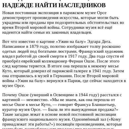
НАДЕЖДЕ НАЙТИ НАСЛЕДНИКОВ
Новая постоянная экспозиция в парижском музее Орсе
демонстрирует произведения искусства, которые могли быть
украдены или проданы при подозрительных обстоятельствах во
время Второй мировой войны. Сотрудники музея всё ещё
надеются найти семьи их законных владельцев.
Вот что известно о картине «Ужин на балу» Эдгара Дега.
Написанное в 1879 году, полотно изображает толпу роскошно
одетых людей под богатыми люстрами. Французский художник
владел работой до своей смерти в 1917 году. Два года спустя её
приобрёл еврейский коллекционер Фернан Ошзе. После этого
след картины теряется. В итоге она перешла к некоему месье
Куто, который доверил её парижской галерее в 1941 году. Затем
она отправилась в музей в Германии. После Второй мировой
войны «Ужин на балу» вернулся в Париж, где сейчас находится в
музее Орсе.
Почему Ошзе (умерший в Освенциме в 1944 году) расстался с
картиной — неизвестно. «Мы не знаем, как она перешла от
месье Ошзе к месье Куто, — говорит Франсуа Бланшетьер,
куратор музея Орсе. — Была ли это вынужденная продажа?»
Такие загадки лежат в основе новой постоянной экспозиции
французского национального музея. Одноимённый зал («Кому
принадлежат эти работы?») посвящён произведениям, которые