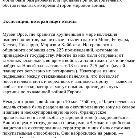
могли быть разграблены или проданы при подозрительных
обстоятельствах во время Второй мировой войны.
Экспозиция, которая ищет ответы
Музей Орсе, где хранится крупнейшая в мире коллекция
импрессионистов, насчитывает тысячи картин Моне, Ренуара,
Кассат, Писсарро, Моризо и Кайботта. Но среди этого
обширного собрания есть 225 произведений, которые не
принадлежат государству. Многие из них были оторваны от
законных владельцев во время войны, а их потомки так и не были
найдены. Новый зал выставляет 13 из этих 225 работ (музей
планирует регулярно их ротировать). Некоторые из них
подвешены между стеклянными панелями, что позволяет
посетителям видеть и переднюю, и заднюю сторону — включая
любые этикетки, которые могут помочь проследить путь
картины по охваченной войной Европе.
Немцы вторглись во Францию 10 мая 1940 года. Через несколько
недель страна была разделена на оккупированную зону на севере
и западе и неоккупированную на юге. Французское
правительство в этой якобы суверенной зоне (находившейся в
Виши) в целом сотрудничало с немцами. «В момент прибытия
нацистов на оккупированные территории у них была огромная
покупательная способность. Они набросились на рынок, —