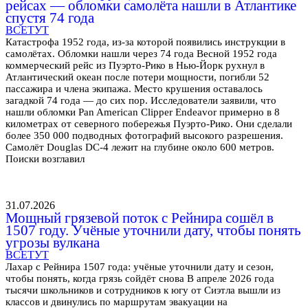
рейсах — обломки самолёта нашли в Атлантике
спустя 74 года
ВСЕТУТ
Катастрофа 1952 года, из-за которой появились инструкции в
самолётах. Обломки нашли через 74 года Весной 1952 года
коммерческий рейс из Пуэрто-Рико в Нью-Йорк рухнул в
Атлантический океан после потери мощности, погибли 52
пассажира и члена экипажа. Место крушения оставалось
загадкой 74 года — до сих пор. Исследователи заявили, что
нашли обломки Pan American Clipper Endeavor примерно в 8
километрах от северного побережья Пуэрто-Рико. Они сделали
более 350 000 подводных фотографий высокого разрешения.
Самолёт Douglas DC-4 лежит на глубине около 600 метров.
Поиски возглавил
31.07.2026
Мощный грязевой поток с Рейнира сошёл в
1507 году. Учёные уточнили дату, чтобы понять
угрозы вулкана
ВСЕТУТ
Лахар с Рейнира 1507 года: учёные уточнили дату и сезон,
чтобы понять, когда грязь сойдёт снова В апреле 2026 года
тысячи школьников и сотрудников к югу от Сиэтла вышли из
классов и двинулись по маршрутам эвакуации на