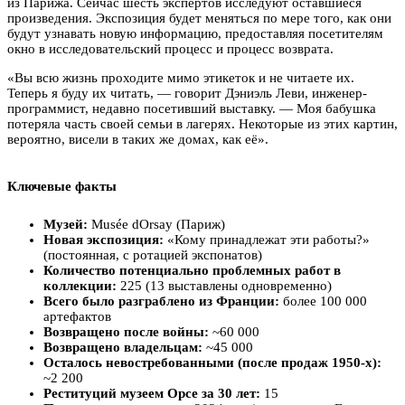
из Парижа. Сейчас шесть экспертов исследуют оставшиеся
произведения. Экспозиция будет меняться по мере того, как они
будут узнавать новую информацию, предоставляя посетителям
окно в исследовательский процесс и процесс возврата.
«Вы всю жизнь проходите мимо этикеток и не читаете их.
Теперь я буду их читать, — говорит Дэниэль Леви, инженер-
программист, недавно посетивший выставку. — Моя бабушка
потеряла часть своей семьи в лагерях. Некоторые из этих картин,
вероятно, висели в таких же домах, как её».
Ключевые факты
Музей:
Musée dOrsay (Париж)
Новая экспозиция:
«Кому принадлежат эти работы?»
(постоянная, с ротацией экспонатов)
Количество потенциально проблемных работ в
коллекции:
225 (13 выставлены одновременно)
Всего было разграблено из Франции:
более 100 000
артефактов
Возвращено после войны:
~60 000
Возвращено владельцам:
~45 000
Осталось невостребованными (после продаж 1950-х):
~2 200
Реституций музеем Орсе за 30 лет:
15