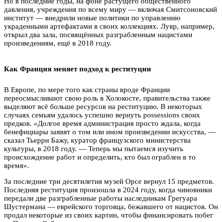
Но в последние годы, на фоне растущего общественного
давления, учреждения по всему миру — включая Смитсоновский
институт — внедрили новые политики по управлению
украденными артефактами в своих коллекциях. Лувр, например,
открыл два зала, посвящённых разграбленным нацистами
произведениям, ещё в 2018 году.
Как Франция меняет подход к реституции
В Европе, по мере того как страны вроде Франции
переосмысливают свою роль в Холокосте, правительства также
выделяют всё больше ресурсов на реституцию. В некоторых
случаях семьям удалось успешно вернуть possessions своих
предков. «Долгое время администрация просто ждала, когда
бенефициары заявят о том или ином произведении искусства, —
сказал Тьерри Бажу, куратор французского министерства
культуры, в 2018 году. — Теперь мы пытаемся изучить
происхождение работ и определить, кто был ограблен в то
время».
За последние три десятилетия музей Орсе вернул 15 предметов.
Последняя реституция произошла в 2024 году, когда чиновники
передали две разграбленные работы наследникам Грегуара
Шустермана — еврейского торговца, бежавшего от нацистов. Он
продал некоторые из своих картин, чтобы финансировать побег