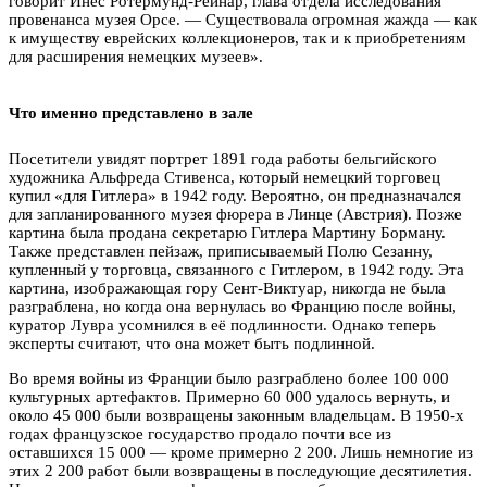
говорит Инес Ротермунд-Рейнар, глава отдела исследования
провенанса музея Орсе. — Существовала огромная жажда — как
к имуществу еврейских коллекционеров, так и к приобретениям
для расширения немецких музеев».
Что именно представлено в зале
Посетители увидят портрет 1891 года работы бельгийского
художника Альфреда Стивенса, который немецкий торговец
купил «для Гитлера» в 1942 году. Вероятно, он предназначался
для запланированного музея фюрера в Линце (Австрия). Позже
картина была продана секретарю Гитлера Мартину Борману.
Также представлен пейзаж, приписываемый Полю Сезанну,
купленный у торговца, связанного с Гитлером, в 1942 году. Эта
картина, изображающая гору Сент-Виктуар, никогда не была
разграблена, но когда она вернулась во Францию после войны,
куратор Лувра усомнился в её подлинности. Однако теперь
эксперты считают, что она может быть подлинной.
Во время войны из Франции было разграблено более 100 000
культурных артефактов. Примерно 60 000 удалось вернуть, и
около 45 000 были возвращены законным владельцам. В 1950-х
годах французское государство продало почти все из
оставшихся 15 000 — кроме примерно 2 200. Лишь немногие из
этих 2 200 работ были возвращены в последующие десятилетия.