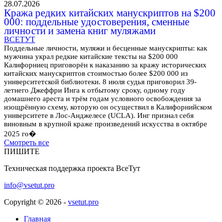
28.07.2026
Кража редких китайских манускриптов на $200
000: поддельные удостоверения, сменные
личности и замена книг муляжами
ВСЕТУТ
Поддельные личности, муляжи и бесценные манускрипты: как
мужчина украл редкие китайские тексты на $200 000
Калифорниец приговорён к наказанию за кражу исторических
китайских манускриптов стоимостью более $200 000 из
университетской библиотеки. 8 июля судья приговорил 39-
летнего Джеффри Инга к отбытому сроку, одному году
домашнего ареста и трём годам условного освобождения за
изощрённую схему, которую он осуществил в Калифорнийском
университете в Лос-Анджелесе (UCLA). Инг признал себя
виновным в крупной краже произведений искусства в октябре
2025 го�
Смотреть все
ПИШИТЕ
Техническая поддержка проекта ВсеТут
info@vsetut.pro
Copyright © 2026 -
vsetut.pro
Главная