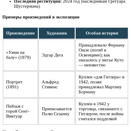
Последняя реституция:
2024 год (наследникам Грегуара
Шустермана)
Примеры произведений в экспозиции
Произведение
Художник
Особая история
Принадлежало Фернану
Ошзе (погиб в
«Ужин на
Эдгар Дега
Освенциме); как
балу» (1879)
оказалось у месье Куто
— неизвестно
Куплен «для Гитлера» в
Портрет
Альфред
1942, позже
(1891)
Стивенс
принадлежал Мартину
Борману
Куплен в 1942 у
Пейзаж с
Приписывается
торговца, связанного с
горой Сент-
Полю Сезанну
Гитлером; после войны
Виктуар
считался подделкой