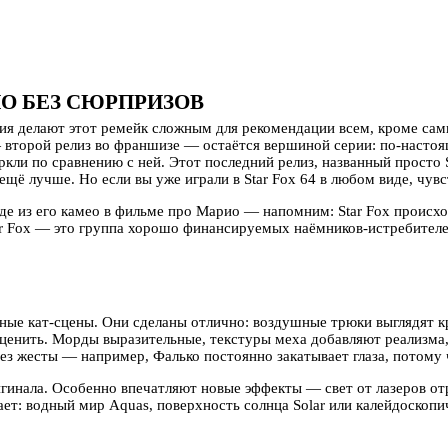
НО БЕЗ СЮРПРИЗОВ
ния делают этот ремейк сложным для рекомендации всем, кроме сам
— второй релиз во франшизе — остаётся вершиной серии: по-насто
и по сравнению с ней. Этот последний релиз, названный просто St
 ещё лучше. Но если вы уже играли в Star Fox 64 в любом виде, чув
уде из его камео в фильме про Марио — напомним: Star Fox происх
 Fox — это группа хорошо финансируемых наёмников-истребителей
ые кат-сцены. Они сделаны отлично: воздушные трюки выглядят кр
ценить. Морды выразительные, текстуры меха добавляют реализма,
ез жесты — например, Фалько постоянно закатывает глаза, потому чт
игинала. Особенно впечатляют новые эффекты — свет от лазеров от
ает: водный мир Aquas, поверхность солнца Solar или калейдоскоп