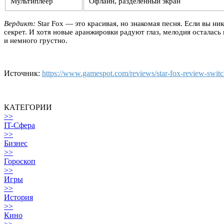
Мультиплеер
Офлайн, разделённый экран
Вердикт:
Star Fox — это красивая, но знакомая песня. Если вы ни
секрет. И хотя новые аранжировки радуют глаз, мелодия осталась
и немного грустно.
Источник:
https://www.gamespot.com/reviews/star-fox-review-switc
КАТЕГОРИИ
>>
IT-Сфера
>>
Бизнес
>>
Гороскоп
>>
Игры
>>
История
>>
Кино