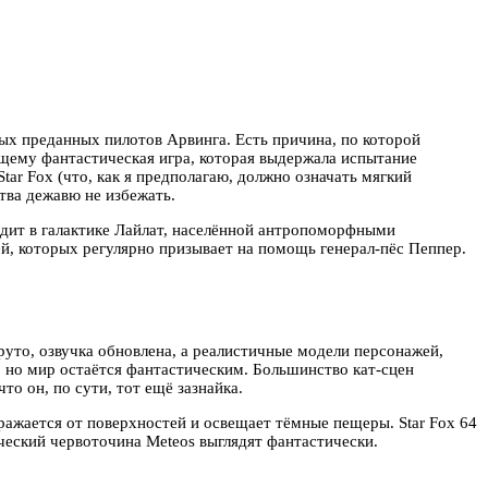
ых преданных пилотов Арвинга. Есть причина, по которой
ящему фантастическая игра, которая выдержала испытание
ar Fox (что, как я предполагаю, должно означать мягкий
ства дежавю не избежать.
одит в галактике Лайлат, населённой антропоморфными
, которых регулярно призывает на помощь генерал-пёс Пеппер.
уто, озвучка обновлена, а реалистичные модели персонажей,
 но мир остаётся фантастическим. Большинство кат-сцен
о он, по сути, тот ещё зазнайка.
ражается от поверхностей и освещает тёмные пещеры. Star Fox 64
ический червоточина Meteos выглядят фантастически.