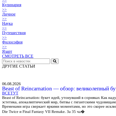
>>
Кулинария
>>
Личное
>>
Наука
>>
Путешествия
>>
Философия
>>
Язарт
СМОТРЕТЬ ВСЕ
ДРУГИЕ СТАТЬИ
06.08.2026
Beast of Reincarnation — обзор: великолепный б
ВСЕТУТ
Beast of Reincarnation: букет идей, утонувший в сорняках Как над
эстетика, апокалиптический мир, битвы с гигантскими чудовищам
Временами игра сверкает яркими моментами, но это скорее исключе
Die Twice и Final Fantasy VII Remake. За 35 ча�