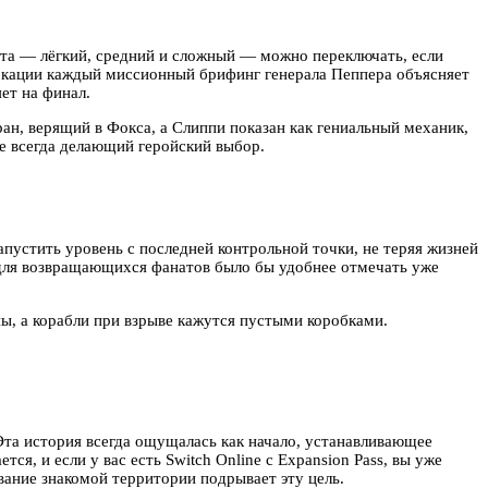
ута — лёгкий, средний и сложный — можно переключать, если
локации каждый миссионный брифинг генерала Пеппера объясняет
ет на финал.
н, верящий в Фокса, а Слиппи показан как гениальный механик,
е всегда делающий геройский выбор.
пустить уровень с последней контрольной точки, не теряя жизней
о для возвращающихся фанатов было бы удобнее отмечать уже
ны, а корабли при взрыве кажутся пустыми коробками.
 Эта история всегда ощущалась как начало, устанавливающее
я, и если у вас есть Switch Online с Expansion Pass, вы уже
ывание знакомой территории подрывает эту цель.