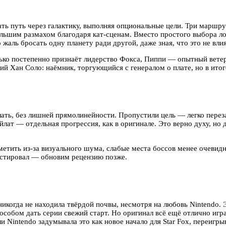
ть путь через галактику, выполняя опциональные цели. Три маршр
большим размахом благодаря кат-сценам. Вместо простого выбора 
жаль бросать одну планету ради другой, даже зная, что это не влия
ко постепенно признаёт лидерство Фокса, Пиппи — опытный ветера
 Хан Соло: наёмник, торгующийся с генералом о плате, но в итог
ать, без лишней прямолинейности. Пропустили цель — легко переза
йлат — отдельная прогрессия, как в оригинале. Это верно духу, н
метить из-за визуального шума, слабые места боссов менее очевид
естировал — обновим рецензию позже.
никогда не находила твёрдой почвы, несмотря на любовь Nintendo.
бом дать серии свежий старт. Но оригинал всё ещё отлично играетс
и Nintendo задумывала это как новое начало для Star Fox, переигр