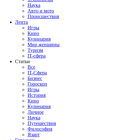
Наука
Авто и мото
Происшествия
Лента
Игры
Кино
Кулинария
Мир женщины
Туризм
IT-сфера
Статьи
Все
IT-Сфера
Бизнес
Гороскоп
Игры
История
Кино
Кулинария
Личное
Наука
Путешествия
Философия
Язарт