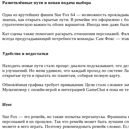
Разветвлённые пути и новая подача выбора
Одна из крутейших фишек Star Fox 64 — возможность прокладыва
знаешь, как открыть скрытые пути. В ремейке это оформлено с 
стратегическую важность обоих вариантов. Иногда мне даже было 
Кат-сцены также помогают раскрыть отношения персонажей. Фаль
всегда предугадывающий потребности команды. Сам Фокс — этакий
Удобство и недостатки
Находить новые пути стало проще: диалоги подсказывают, что дел
и улучшений. Но меня удивило, что каждый проход по системе Ла
открытые пути и прыгать по планетам, собирая полную карту.
Обновлённая графика требует привыкания. Цели стало сложнее за
Мультиплеер с онлайн-игрой и интеграцией GameChat я пока не т
Итог
Star Fox — это ремейк, но также попытка перезапуска. Франшиза 
персонажей и их прошлое. Так что ремейк может быть лучшим спосо
можете в него играть. Поэтому рекомендовать ремейк сложно. Есл