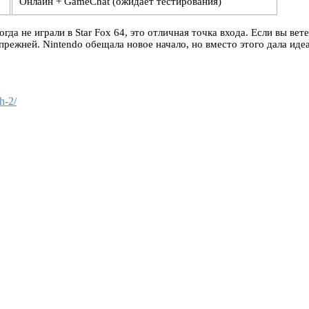
Онлайн + GameChat (ожидает тестирования)
когда не играли в Star Fox 64, это отличная точка входа. Если вы 
 прежней. Nintendo обещала новое начало, но вместо этого дала и
h-2/