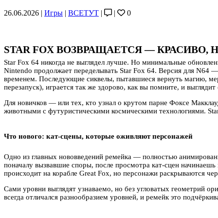
26.06.2026 |
Игры
|
ВСЕТУТ
|
|
0
STAR FOX ВОЗВРАЩАЕТСЯ — КРАСИВО, 
Star Fox 64 никогда не выглядел лучше. Но минимальные обновле
Nintendo продолжает переделывать Star Fox 64. Версия для N64 
временем. Последующие сиквелы, пытавшиеся вернуть магию, меркл
перезапуск), играется так же здорово, как вы помните, и выглядит
Для новичков — или тех, кто узнал о крутом парне Фоксе Маккла
животными с футуристическими космическими технологиями. Star
Что нового: кат-сцены, которые оживляют персонажей
Одно из главных нововведений ремейка — полностью анимированн
поначалу вызвавшие споры, после просмотра кат-сцен начинаешь 
происходит на корабле Great Fox, но персонажи раскрываются чер
Сами уровни выглядят узнаваемо, но без угловатых геометрий ор
всегда отличался разнообразием уровней, и ремейк это подчёркив