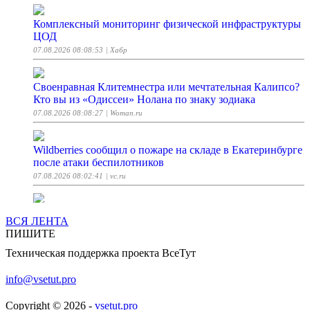
Комплексный мониторинг физической инфраструктуры
ЦОД
07.08.2026 08:08:53
| Хабр
Своенравная Клитемнестра или мечтательная Калипсо?
Кто вы из «Одиссеи» Нолана по знаку зодиака
07.08.2026 08:08:27
| Woman.ru
Wildberries сообщил о пожаре на складе в Екатеринбурге
после атаки беспилотников
07.08.2026 08:02:41
| vc.ru
100 — это новые 50: почему мы действительно будем
ВСЯ ЛЕНТА
жить дольше и как сделать эти годы яркими
ПИШИТЕ
07.08.2026 08:00:00
| Woman.ru
Техническая поддержка проекта ВсеТут
Пюре из груши на зиму, пошаговый рецепт с фото на
info@vsetut.pro
154 ккал
07.08.2026 08:00:00
| ГАСТРОНОМЪ
Copyright © 2026 -
vsetut.pro