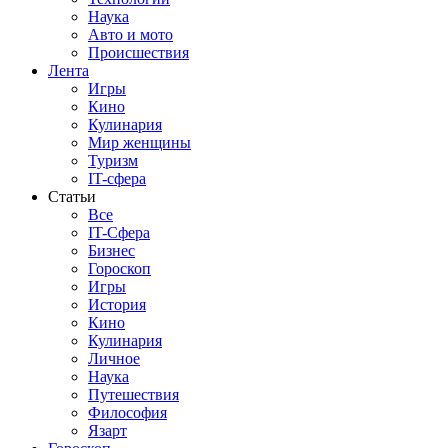
Наука
Авто и мото
Происшествия
Лента
Игры
Кино
Кулинария
Мир женщины
Туризм
IT-сфера
Статьи
Все
IT-Сфера
Бизнес
Гороскоп
Игры
История
Кино
Кулинария
Личное
Наука
Путешествия
Философия
Язарт