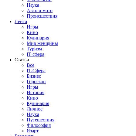
Наука
Авто и мото
Происшествия
Лента
Игры
Кино
Кулинария
Мир женщины
Туризм
IT-сфера
Статьи
Все
IT-Сфера
Бизнес
Гороскоп
Игры
История
Кино
Кулинария
Личное
Наука
Путешествия
Философия
Язарт