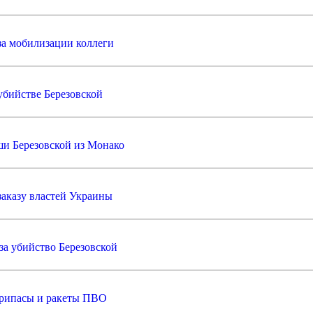
за мобилизации коллеги
убийстве Березовской
и Березовской из Монако
заказу властей Украины
за убийство Березовской
припасы и ракеты ПВО