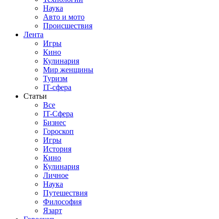
Наука
Авто и мото
Происшествия
Лента
Игры
Кино
Кулинария
Мир женщины
Туризм
IT-сфера
Статьи
Все
IT-Сфера
Бизнес
Гороскоп
Игры
История
Кино
Кулинария
Личное
Наука
Путешествия
Философия
Язарт