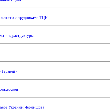
0-летнего сотрудниками ТЦК
ект инфраструктуры
 «Гераней»
кмахерской
емьера Украины Чернышова