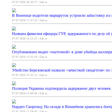
07.07.2026 18:20:57
| Life.ru
В Виннице водители маршруток устроили забастовку из-
07.07.2026 17:37:55
| Life.ru
Названа фамилия офицера ГУР, задержанного по делу об 
07.07.2026 14:53:25
| Life.ru
Опубликовано видео «пыточной» в доме убийцы киллерш
07.07.2026 13:55:54
| Life.ru
Убийство Березовской назвали «зачисткой свидетеля» по 
07.07.2026 13:52:12
| Life.ru
Полиция Украины подтвердила задержание двух человек 
07.07.2026 13:48:44
| Life.ru
Нардеп Скороход: На складе в Вишнёвом хранились бое
07.07.2026 12:58:45
| Life.ru