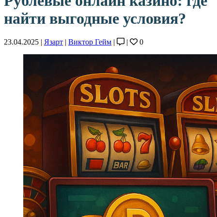
Рублевые онлайн казино: где
найти выгодные условия?
23.04.2025 |
Язарт
|
Виктор Гейм
|
|
0