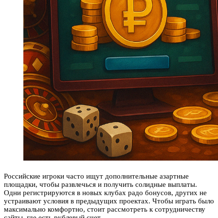
Российские игроки часто ищут дополнительные азартные
площадки, чтобы развлечься и получить солидные выплаты.
Одни регистрируются в новых клубах радо бонусов, других не
устраивают условия в предыдущих проектах. Чтобы играть было
максимально комфортно, стоит рассмотреть к сотрудничеству
сайты, где есть рублевый счет.