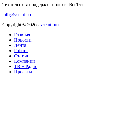
Техническая поддержка проекта ВсеТут
info@vsetut.pro
Copyright © 2026 -
vsetut.pro
Главная
Новости
Лента
Работа
Статьи
Компании
ТВ + Радио
Проекты