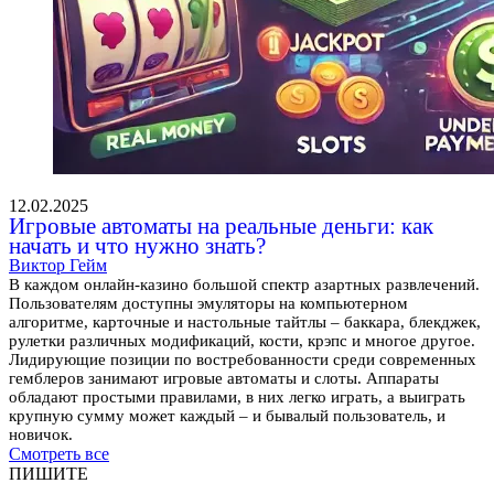
12.02.2025
Игровые автоматы на реальные деньги: как
начать и что нужно знать?
Виктор Гейм
В каждом онлайн-казино большой спектр азартных развлечений.
Пользователям доступны эмуляторы на компьютерном
алгоритме, карточные и настольные тайтлы – баккара, блекджек,
рулетки различных модификаций, кости, крэпс и многое другое.
Лидирующие позиции по востребованности среди современных
гемблеров занимают игровые автоматы и слоты. Аппараты
обладают простыми правилами, в них легко играть, а выиграть
крупную сумму может каждый – и бывалый пользователь, и
новичок.
Смотреть все
ПИШИТЕ