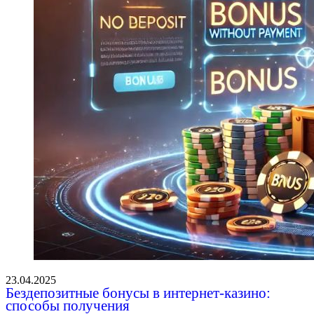
23.04.2025
Бездепозитные бонусы в интернет-казино:
способы получения