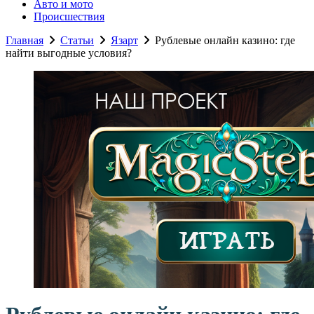
Авто и мото
Происшествия
Главная
Статьи
Язарт
Рублевые онлайн казино: где
найти выгодные условия?