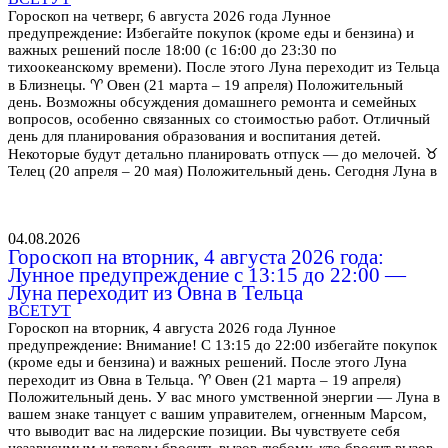
Гороскоп на четверг, 6 августа 2026 года Лунное
предупреждение: Избегайте покупок (кроме еды и бензина) и
важных решений после 18:00 (с 16:00 до 23:30 по
тихоокеанскому времени). После этого Луна переходит из Тельца
в Близнецы. ♈ Овен (21 марта – 19 апреля) Положительный
день. Возможны обсуждения домашнего ремонта и семейных
вопросов, особенно связанных со стоимостью работ. Отличный
день для планирования образования и воспитания детей.
Некоторые будут детально планировать отпуск — до мелочей. ♉
Телец (20 апреля – 20 мая) Положительный день. Сегодня Луна в
04.08.2026
Гороскоп на вторник, 4 августа 2026 года:
Лунное предупреждение с 13:15 до 22:00 —
Луна переходит из Овна в Тельца
ВСЕТУТ
Гороскоп на вторник, 4 августа 2026 года Лунное
предупреждение: Внимание! С 13:15 до 22:00 избегайте покупок
(кроме еды и бензина) и важных решений. После этого Луна
переходит из Овна в Тельца. ♈ Овен (21 марта – 19 апреля)
Положительный день. У вас много умственной энергии — Луна в
вашем знаке танцует с вашим управителем, огненным Марсом,
что выводит вас на лидерские позиции. Вы чувствуете себя
независимым и готовы бросить вызов любому, кто бросит вызов