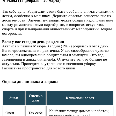
♓ Рыбы (19 февраля – 20 марта)
Так себе день. Родителям стоит быть особенно внимательными к
детям, особенно к малышам. Держите опасные вещества вне их
досягаемости. Элемент путаницы может создать недопонимание
между романтическими партнёрами, в вопросах искусства,
спорта и при планировании общественных мероприятий. Будьте
осторожны.
Если у вас сегодня день рождения
Актриса и певица Мэлора Хардин (1967) родилась в этот день.
Вы интроспективны и практичны. У вас своеобразное чувство
юмора, вы одновременно общительны и замкнуты. Это год
завершения и движения вперёд. Отпустите то, что больше не
актуально. Проведите внутреннюю и внешнюю уборку.
Расчистите пространство для нового цикла.
Оценка дня по знакам зодиака
Оценка
Знак
Ключевой совет
дня
Конфликт между домом и работой,
Овен
Так себе
не принимайте решений