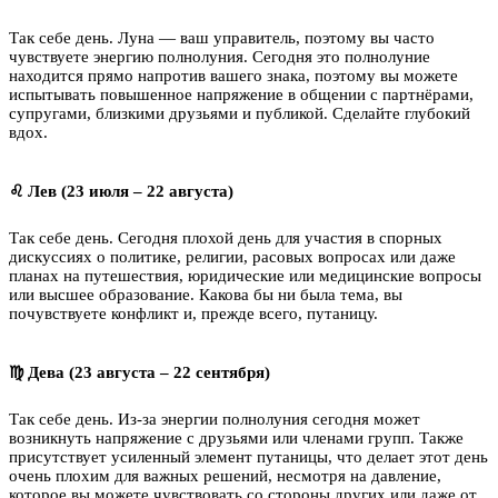
Так себе день. Луна — ваш управитель, поэтому вы часто
чувствуете энергию полнолуния. Сегодня это полнолуние
находится прямо напротив вашего знака, поэтому вы можете
испытывать повышенное напряжение в общении с партнёрами,
супругами, близкими друзьями и публикой. Сделайте глубокий
вдох.
♌ Лев (23 июля – 22 августа)
Так себе день. Сегодня плохой день для участия в спорных
дискуссиях о политике, религии, расовых вопросах или даже
планах на путешествия, юридические или медицинские вопросы
или высшее образование. Какова бы ни была тема, вы
почувствуете конфликт и, прежде всего, путаницу.
♍ Дева (23 августа – 22 сентября)
Так себе день. Из-за энергии полнолуния сегодня может
возникнуть напряжение с друзьями или членами групп. Также
присутствует усиленный элемент путаницы, что делает этот день
очень плохим для важных решений, несмотря на давление,
которое вы можете чувствовать со стороны других или даже от