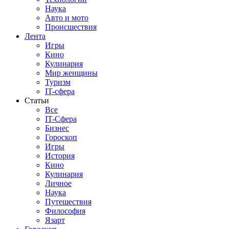
Наука
Авто и мото
Происшествия
Лента
Игры
Кино
Кулинария
Мир женщины
Туризм
IT-сфера
Статьи
Все
IT-Сфера
Бизнес
Гороскоп
Игры
История
Кино
Кулинария
Личное
Наука
Путешествия
Философия
Язарт