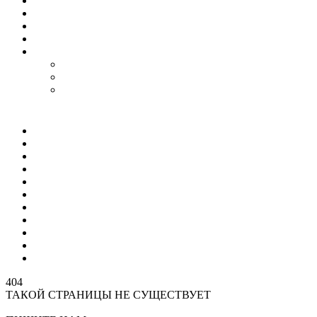
Гороскоп
Работа
Радио Онлайн
ТВ Онлайн
Проекты
Magic Steps
Шлёпа против всех
Все стикеры тут
Мир
Спецоперация
Политика
Бизнес
Спорт
Игры
Культура
Технологии
Наука
Авто и мото
Происшествия
404
ТАКОЙ СТРАНИЦЫ НЕ СУЩЕСТВУЕТ
На главную