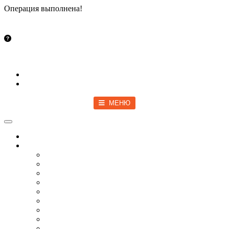
Операция выполнена!
Закрыть
info@vsetut.pro
Стать автором
Войти
Зарегистрироваться
МЕНЮ
Toggle navigation
Главная
Новости
Мир
Спецоперация
COVID-19
Политика
Бизнес
Спорт
Игры
Культура
Технологии