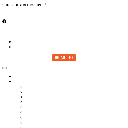
Операция выполнена!
Закрыть
info@vsetut.pro
Стать автором
Войти
Зарегистрироваться
МЕНЮ
Toggle navigation
Главная
Новости
Мир
Спецоперация
COVID-19
Политика
Бизнес
Спорт
Игры
Культура
Технологии