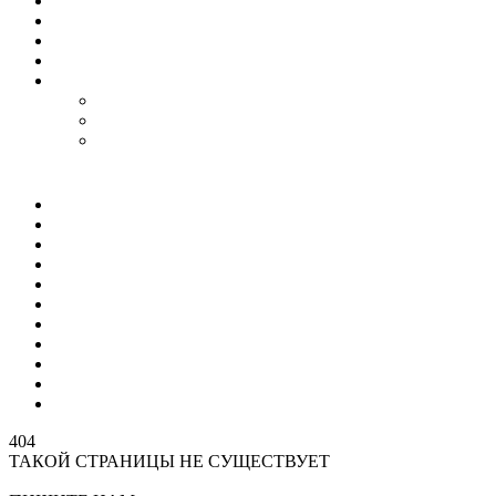
Гороскоп
Работа
Радио Онлайн
ТВ Онлайн
Проекты
Magic Steps
Шлёпа против всех
Все стикеры тут
Мир
Спецоперация
Политика
Бизнес
Спорт
Игры
Культура
Технологии
Наука
Авто и мото
Происшествия
404
ТАКОЙ СТРАНИЦЫ НЕ СУЩЕСТВУЕТ
На главную