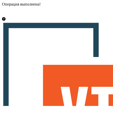
Операция выполнена!
Закрыть
info@vsetut.pro
Стать автором