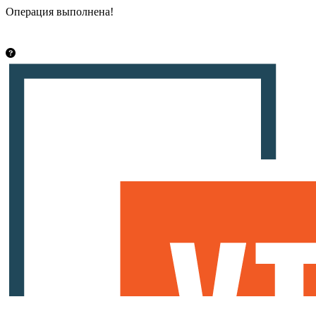
Операция выполнена!
Закрыть
info@vsetut.pro
Стать автором