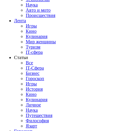
Наука
Авто и мото
Происшествия
Лента
Игры
Кино
Кулинария
Мир женщины
Туризм
IT-сфера
Статьи
Все
IT-Сфера
Бизнес
Гороскоп
Игры
История
Кино
Кулинария
Личное
Наука
Путешествия
Философия
Язарт