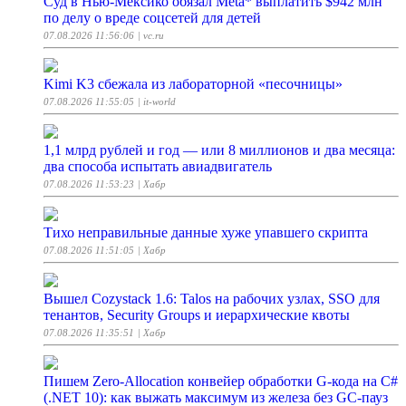
Суд в Нью-Мексико обязал Meta* выплатить $942 млн
по делу о вреде соцсетей для детей
07.08.2026 11:56:06
| vc.ru
Kimi K3 сбежала из лабораторной «песочницы»
07.08.2026 11:55:05
| it-world
1,1 млрд рублей и год — или 8 миллионов и два месяца:
два способа испытать авиадвигатель
07.08.2026 11:53:23
| Хабр
Тихо неправильные данные хуже упавшего скрипта
07.08.2026 11:51:05
| Хабр
Вышел Cozystack 1.6: Talos на рабочих узлах, SSO для
тенантов, Security Groups и иерархические квоты
07.08.2026 11:35:51
| Хабр
Пишем Zero‑Allocation конвейер обработки G‑кода на C#
(.NET 10): как выжать максимум из железа без GC‑пауз