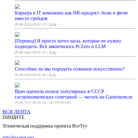
Карьера в IT компании как HR-продукт: боли и фичи
вместо грейдов
09.08.2026 09:02:19
| Хабр
[Перевод] Я просто хотел часы, которые не нужно
подводить. Всё закончилось Pi Zero и LLM
09.08.2026 09:01:47
| Хабр
Способны ли мы породить сознание искусственно?
09.08.2026 09:00:46
| Хабр
Врач оценила пользу популярных в СССР
гастрономических сочетаний — читать на Gastronom.ru
09.08.2026 09:00:00
| ГАСТРОНОМЪ
ВСЯ ЛЕНТА
ПИШИТЕ
Расшифровка шифротекста не зная ключ по XOR
Техническая поддержка проекта ВсеТут
09.08.2026 08:42:24
| Хабр
info@vsetut.pro