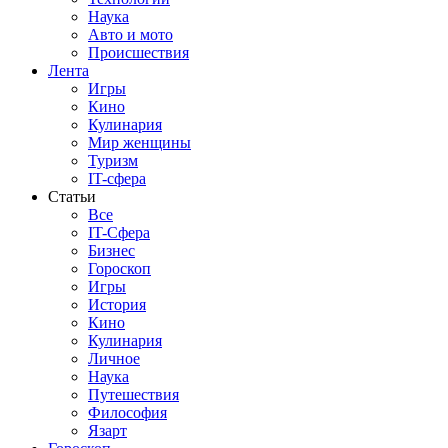
Наука
Авто и мото
Происшествия
Лента
Игры
Кино
Кулинария
Мир женщины
Туризм
IT-сфера
Статьи
Все
IT-Сфера
Бизнес
Гороскоп
Игры
История
Кино
Кулинария
Личное
Наука
Путешествия
Философия
Язарт