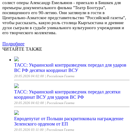
солист оперы Александр Емельянов - приехало в Бишкек для
премьеры документального фильма "Театр Боотура",
посвященного его 90-летию. Они заглянули в гости в
Центрально-Азиатское представительство "Российской газеты",
чтобы рассказать, какую роль столица Кыргызстана и древние
духи сыграли в судьбе уникального культурного учреждения и
его творческого коллектива.
Подробнее
ЧИТАЙТЕ ТАКЖЕ
ТАСС: Украинский контрразведчик передал для ударов
ВС РФ десятки координат ВСУ
20.05.2026 04:02:00
| Российская Газета
ТАСС: Украинский контрразведчик передал десятки
координат ВСУ для ударов ВС РФ
20.05.2026 04:02:00
| Российская Газета
Евродепутат от Польши раскритиковала награждение
Зеленского орденом от ЕП
20.05.2026 03:11:00
| Российская Газета