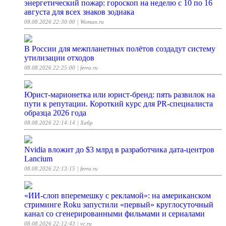
энергетический пожар: гороскоп на неделю с 10 по 16
августа для всех знаков зодиака
08.08.2026 22:30:00
| Woman.ru
В России для межпланетных полётов создадут систему
утилизации отходов
08.08.2026 22:25:00
| ferra.ru
Юрист-марионетка или юрист-бренд: пять развилок на
пути к репутации. Короткий курс для PR-специалиста
образца 2026 года
08.08.2026 22:14:14
| Хабр
Nvidia вложит до $3 млрд в разработчика дата-центров
Lancium
08.08.2026 22:13:15
| ferra.ru
«ИИ-слоп вперемешку с рекламой»: на американском
стриминге Roku запустили «первый» круглосуточный
канал со сгенерированными фильмами и сериалами
08.08.2026 22:12:43
| vc.ru