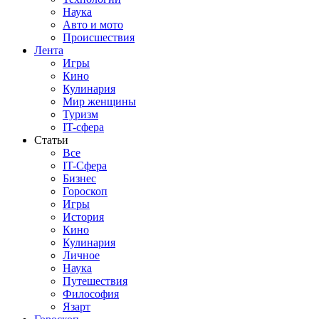
Наука
Авто и мото
Происшествия
Лента
Игры
Кино
Кулинария
Мир женщины
Туризм
IT-сфера
Статьи
Все
IT-Сфера
Бизнес
Гороскоп
Игры
История
Кино
Кулинария
Личное
Наука
Путешествия
Философия
Язарт