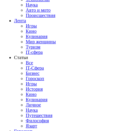
Наука
Авто и мото
Происшествия
Лента
Игры
Кино
Кулинария
Мир женщины
Туризм
IT-сфера
Статьи
Все
IT-Сфера
Бизнес
Гороскоп
Игры
История
Кино
Кулинария
Личное
Наука
Путешествия
Философия
Язарт