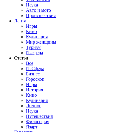
Наука
Авто и мото
Происшествия
Лента
Игры
Кино
Кулинария
Мир женщины
Туризм
IT-сфера
Статьи
Все
IT-Сфера
Бизнес
Гороскоп
Игры
История
Кино
Кулинария
Личное
Наука
Путешествия
Философия
Язарт