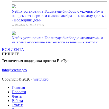
Netflix установил в Голливуде билборд с «комнатой» и
на время «запер» там живого актёра — к выходу фильма
«Последний дом»
07.08.2026 17:48:11
| vc.ru
Netflix установил в Голливуде билборд с «комнатой» и
на время «поселил» там живого актёра — к выходу
фильма «Последний дом»
ВСЯ ЛЕНТА
07.08.2026 17:48:11
| vc.ru
ПИШИТЕ
Техническая поддержка проекта ВсеТут
СМИ: Dell выпустит премиальный ноутбук Googlebook
под брендом XPS
info@vsetut.pro
07.08.2026 17:36:55
| ferra.ru
Copyright © 2026 -
vsetut.pro
64 байта и одна константа: разбор переключения
Главная
контекста в ядре на Rust
Новости
07.08.2026 17:32:42
Лента
| Хабр
Работа
Статьи
«Швабе» начал поставки российского домашнего