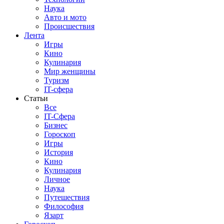
Наука
Авто и мото
Происшествия
Лента
Игры
Кино
Кулинария
Мир женщины
Туризм
IT-сфера
Статьи
Все
IT-Сфера
Бизнес
Гороскоп
Игры
История
Кино
Кулинария
Личное
Наука
Путешествия
Философия
Язарт