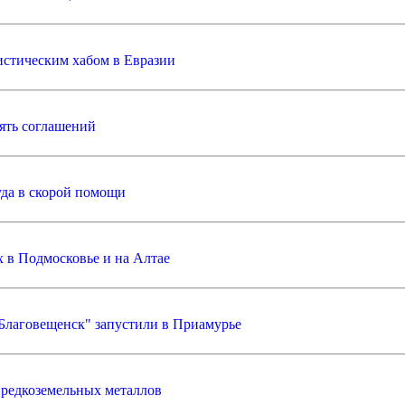
истическим хабом в Евразии
ять соглашений
уда в скорой помощи
х в Подмосковье и на Алтае
Благовещенск" запустили в Приамурье
а редкоземельных металлов