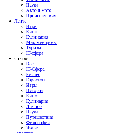
Наука
Авто и мото
Происшествия
Лента
Игры
Кино
Кулинария
Мир женщины
Туризм
IT-сфера
Статьи
Все
IT-Сфера
Бизнес
Гороскоп
Игры
История
Кино
Кулинария
Личное
Наука
Путешествия
Философия
Язарт