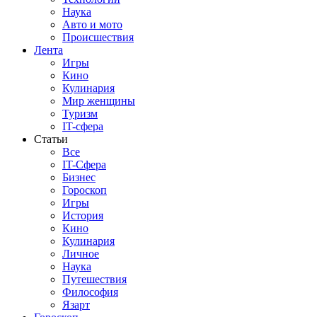
Наука
Авто и мото
Происшествия
Лента
Игры
Кино
Кулинария
Мир женщины
Туризм
IT-сфера
Статьи
Все
IT-Сфера
Бизнес
Гороскоп
Игры
История
Кино
Кулинария
Личное
Наука
Путешествия
Философия
Язарт