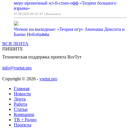
меру ироничный sci-fi-спин-офф «Теории большого
взрыва»
07.08.2026 06:42:47
| Кинопоиск
Чтение на выходные: «Теория игр» Авинаша Диксита и
Барри Нейлбаффа
07.08.2026 06:33:28
| Хабр
ВСЯ ЛЕНТА
ПИШИТЕ
Samsung представила новую флеш-память BV-NAND
Техническая поддержка проекта ВсеТут
V10 и zHBM для ИИ
07.08.2026 06:22:31
| ferra.ru
info@vsetut.pro
Copyright © 2026 -
vsetut.pro
Ремастер Wolfenstein, геймплей Swords of Legends, анонс
Warrior Cats: Clans of the Forest…
Главная
07.08.2026 06:21:07
| StopGame
Новости
Лента
Работа
Планирование четвёртого поколения: почему списки
Статьи
дел не работают
Компании
07.08.2026 06:13:26
| Хабр
ТВ + Радио
Проекты