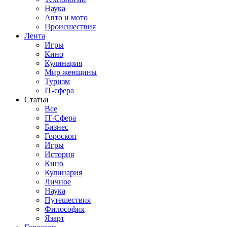
Наука
Авто и мото
Происшествия
Лента
Игры
Кино
Кулинария
Мир женщины
Туризм
IT-сфера
Статьи
Все
IT-Сфера
Бизнес
Гороскоп
Игры
История
Кино
Кулинария
Личное
Наука
Путешествия
Философия
Язарт