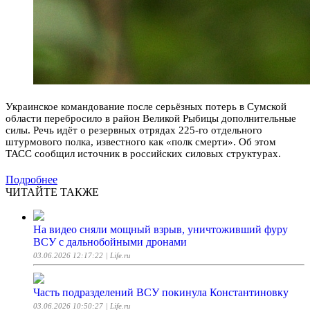
Украинское командование после серьёзных потерь в Сумской
области перебросило в район Великой Рыбицы дополнительные
силы. Речь идёт о резервных отрядах 225-го отдельного
штурмового полка, известного как «полк смерти». Об этом
ТАСС сообщил источник в российских силовых структурах.
Подробнее
ЧИТАЙТЕ ТАКЖЕ
На видео сняли мощный взрыв, уничтоживший фуру
ВСУ с дальнобойными дронами
03.06.2026 12:17:22
| Life.ru
Часть подразделений ВСУ покинула Константиновку
03.06.2026 10:50:27
| Life.ru