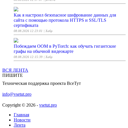
Как я настроил безопасное шифрование данных для
сайта с помощью протокола HTTPS и SSL/TLS
сертификата
08.08.2026 12:23:01
| Хабр
Побеждаем OOM в PyTorch: как обучать гигантские
графы на обычной видеокарте
08.08.2026 12:15:39
| Хабр
ВСЯ ЛЕНТА
Дофаминовая квартира Ирины Горбачевой: зачем ей 2
ПИШИТЕ
холодильника, туалет с ИИ и стол на бутылках
Техническая поддержка проекта ВсеТут
08.08.2026 12:15:00
| Woman.ru
info@vsetut.pro
Россиянам объяснили, как мошенники скрывают
вирусы в файлах
Copyright © 2026 -
vsetut.pro
08.08.2026 12:13:19
| ferra.ru
Главная
Новости
Из немыслимого в элементарное: парсинг сайта
Лента