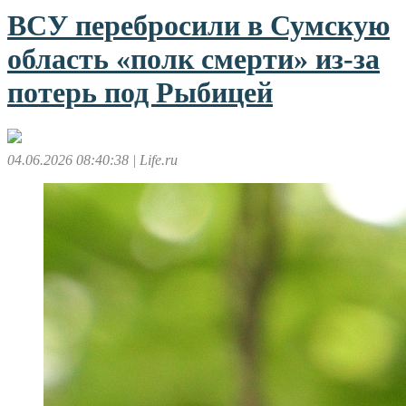
ВСУ перебросили в Сумскую
область «полк смерти» из-за
потерь под Рыбицей
04.06.2026 08:40:38
| Life.ru