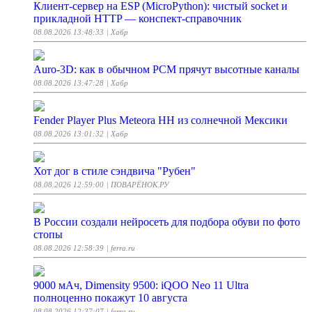
Клиент-сервер на ESP (MicroPython): чистый socket и
прикладной HTTP — конспект-справочник
08.08.2026 13:48:33
| Хабр
Auro-3D: как в обычном PCM прячут высотные каналы
08.08.2026 13:47:28
| Хабр
Fender Player Plus Meteora HH из солнечной Мексики
08.08.2026 13:01:32
| Хабр
Хот дог в стиле сэндвича "Рубен"
08.08.2026 12:59:00
| ПОВАРЁНОК.РУ
В России создали нейросеть для подбора обуви по фото
стопы
08.08.2026 12:58:39
| ferra.ru
9000 мАч, Dimensity 9500: iQOO Neo 11 Ultra
полноценно покажут 10 августа
08.08.2026 12:37:07
| ferra.ru