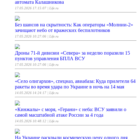
автомата Калашникова
17.05.2026 17:15:07
| Life.ru
Без шансов на скрытность: Как операторы «Молнии-2»
зачищают небо от вражеских беспилотников
17.05.2026 10:27:06
| Life.ru
Дроны 71-й дивизии «Севера» за неделю поразили 15
пунктов управления БПЛА ВСУ
17.05.2026 10:27:06
| Life.ru
«Село олигархов», спецназ, авиабаза: Куда прилетели 64
ракеты во время удара по Украине в ночь на 14 мая
14.05.2026 14:24:17
| Life.ru
«Кинжалы» с моря, «‎Герани» с неба: ВСУ заявили о
самой масштабной атаке России за 4 года
14.05.2026 10:48:12
| Life.ru
На Украине раскрыли космическую цену одного дня