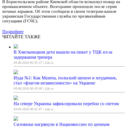
В Бориспольском районе Киевской области вспыхнул пожар на
промышленном объекте. Возгорание произошло после серии
ночных взрывов. Об этом сообщила в своем телеграм-канале
украинская Государственная службы по чрезвычайным
ситуациям (ГСЧС).
Подробнее
ЧИТАЙТЕ ТАКЖЕ
В Хмельницком дети вышли на пикет у ТЦК из-за
задержания тренера
04.06.2026 06:43:37
| Life.ru
Иуда №1: Как Мазепа, польский шпион и неудачник,
стал «флагом независимости» на Украине
04.06.2026 00:45:00
| Life.ru
На севере Украины зафиксировали перебои со светом
04.06.2026 00:41:07
| Life.ru
Силовики нагрянули в Нацкомиссию по ценным