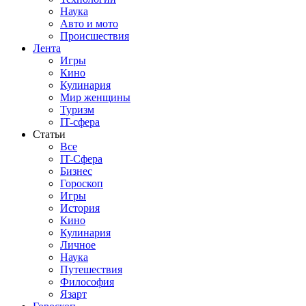
Наука
Авто и мото
Происшествия
Лента
Игры
Кино
Кулинария
Мир женщины
Туризм
IT-сфера
Статьи
Все
IT-Сфера
Бизнес
Гороскоп
Игры
История
Кино
Кулинария
Личное
Наука
Путешествия
Философия
Язарт