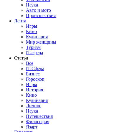
Наука
Авто и мото
Происшествия
Лента
Игры
Кино
Кулинария
Мир женщины
Туризм
IT-сфера
Статьи
Все
IT-Сфера
Бизнес
Гороскоп
Игры
История
Кино
Кулинария
Личное
Наука
Путешествия
Философия
Язарт