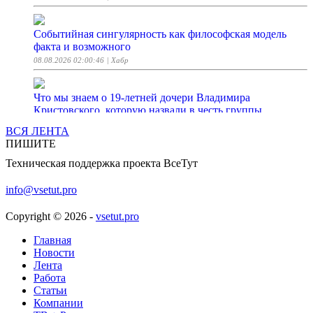
Событийная сингулярность как философская модель
факта и возможного
08.08.2026 02:00:46
| Хабр
Что мы знаем о 19-летней дочери Владимира
Кристовского, которую назвали в честь группы
Uma2rman
ВСЯ ЛЕНТА
08.08.2026 00:15:00
| Woman.ru
ПИШИТЕ
Техническая поддержка проекта ВсеТут
Салат из капусты "Ешь и худей"
08.08.2026 00:08:03
| ПОВАРЁНОК.РУ
info@vsetut.pro
Copyright © 2026 -
vsetut.pro
EvertyDesk: я отдаю то, на что ушли годы
07.08.2026 23:48:36
Главная
| Хабр
Новости
Лента
Suno начал скрытно помечать созданные ИИ песни
Работа
Статьи
07.08.2026 23:36:52
| ferra.ru
Компании