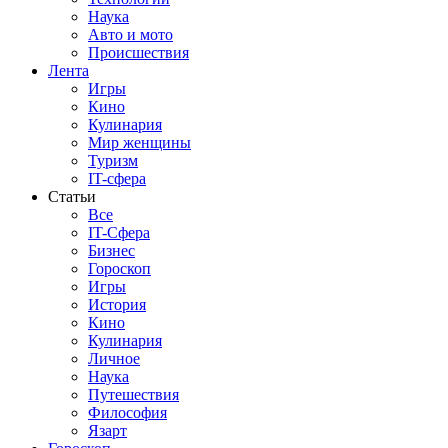
Наука
Авто и мото
Происшествия
Лента
Игры
Кино
Кулинария
Мир женщины
Туризм
IT-сфера
Статьи
Все
IT-Сфера
Бизнес
Гороскоп
Игры
История
Кино
Кулинария
Личное
Наука
Путешествия
Философия
Язарт