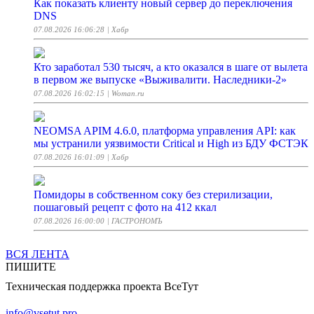
Как показать клиенту новый сервер до переключения
DNS
07.08.2026 16:06:28
| Хабр
Кто заработал 530 тысяч, а кто оказался в шаге от вылета
в первом же выпуске «Выживалити. Наследники-2»
07.08.2026 16:02:15
| Woman.ru
NEOMSA APIM 4.6.0, платформа управления API: как
мы устранили уязвимости Critical и High из БДУ ФСТЭК
07.08.2026 16:01:09
| Хабр
Помидоры в собственном соку без стерилизации,
пошаговый рецепт с фото на 412 ккал
07.08.2026 16:00:00
| ГАСТРОНОМЪ
ВСЯ ЛЕНТА
Спутник «Электро-Л» № 5 вошел в российскую
ПИШИТЕ
орбитальную группировку
Техническая поддержка проекта ВсеТут
07.08.2026 15:58:49
| ferra.ru
info@vsetut.pro