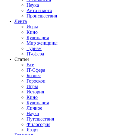
Наука
Авто и мото
Происшествия
Лента
Игры
Кино
Кулинария
Мир женщины
Туризм
IT-сфера
Статьи
Все
IT-Сфера
Бизнес
Гороскоп
Игры
История
Кино
Кулинария
Личное
Наука
Путешествия
Философия
Язарт