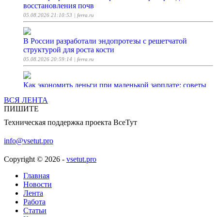
восстановления почв
05.08.2026 21:10:53
| ferra.ru
В России разработали эндопротезы с решетчатой
структурой для роста кости
05.08.2026 20:59:14
| ferra.ru
Как экономить деньги при маленькой зарплате: советы
05.08.2026 20:45:00
| Woman.ru
ВСЯ ЛЕНТА
ПИШИТЕ
Microsoft разрешит запускать игры с Xbox 360 на ПК
Техническая поддержка проекта ВсеТут
05.08.2026 20:35:28
| ferra.ru
info@vsetut.pro
Что мы знаем о 19-летней сестре Мии Бойки: мечтает о
Copyright © 2026 -
vsetut.pro
большом кино, поет и покоряет реалити-шоу
05.08.2026 20:30:14
| Woman.ru
Главная
Новости
Лента
Российский квадрокоптер с ИИ научили искать
Работа
незарегистрированные суда
Статьи