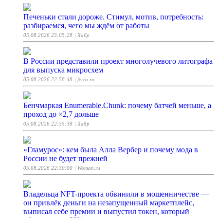
Печеньки стали дороже. Стимул, мотив, потребность:
разбираемся, чего мы ждём от работы
05.08.2026 23:05:28
| Хабр
В России представили проект многолучевого литографа
для выпуска микросхем
05.08.2026 22:58:48
| ferra.ru
Бенчмаркая Enumerable.Chunk: почему батчей меньше, а
проход до ×2,7 дольше
05.08.2026 22:35:38
| Хабр
«Гламурос»: кем была Алла Вербер и почему мода в
России не будет прежней
05.08.2026 22:30:00
| Woman.ru
Владельца NFT-проекта обвинили в мошенничестве —
он привлёк деньги на незапущенный маркетплейс,
выписал себе премии и выпустил токен, который