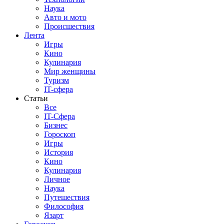
Наука
Авто и мото
Происшествия
Лента
Игры
Кино
Кулинария
Мир женщины
Туризм
IT-сфера
Статьи
Все
IT-Сфера
Бизнес
Гороскоп
Игры
История
Кино
Кулинария
Личное
Наука
Путешествия
Философия
Язарт