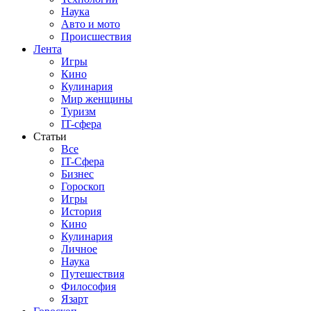
Наука
Авто и мото
Происшествия
Лента
Игры
Кино
Кулинария
Мир женщины
Туризм
IT-сфера
Статьи
Все
IT-Сфера
Бизнес
Гороскоп
Игры
История
Кино
Кулинария
Личное
Наука
Путешествия
Философия
Язарт