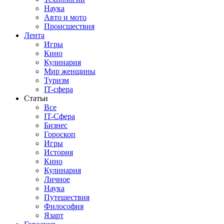
Наука
Авто и мото
Происшествия
Лента
Игры
Кино
Кулинария
Мир женщины
Туризм
IT-сфера
Статьи
Все
IT-Сфера
Бизнес
Гороскоп
Игры
История
Кино
Кулинария
Личное
Наука
Путешествия
Философия
Язарт