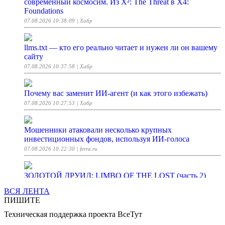
современный космосим. Из X²: The Threat в X4:
Foundations
07.08.2026 10:38:09
| Хабр
llms.txt — кто его реально читает и нужен ли он вашему
сайту
07.08.2026 10:37:58
| Хабр
Почему вас заменит ИИ-агент (и как этого избежать)
07.08.2026 10:27:53
| Хабр
Мошенники атаковали несколько крупных
инвестиционных фондов, используя ИИ-голоса
07.08.2026 10:22:30
| ferra.ru
ЗОЛОТОЙ ДРУИД: LIMBO OF THE LOST (часть 2)
07.08.2026 10:21:56
| StopGame
ВСЯ ЛЕНТА
ПИШИТЕ
100 смертей. Sekiro [ Заход#1 ]
Техническая поддержка проекта ВсеТут
07.08.2026 10:21:24
| StopGame