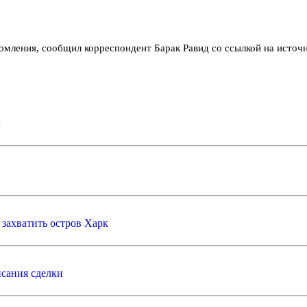
омления, сообщил корреспондент Барак Равид со ссылкой на источ
ы
захватить остров Харк
исания сделки