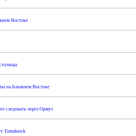
жнем Востоке
 столицы
кты на Ближнем Востоке
т следовать через Ормуз
ет Tomahawk