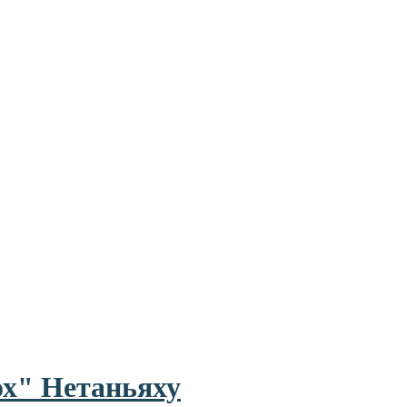
ох" Нетаньяху