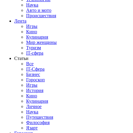
Наука
Авто и мото
Происшествия
Лента
Игры
Кино
Кулинария
Мир женщины
Туризм
IT-сфера
Статьи
Все
IT-Сфера
Бизнес
Гороскоп
Игры
История
Кино
Кулинария
Личное
Наука
Путешествия
Философия
Язарт