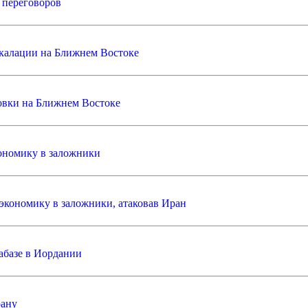
 переговоров
скалации на Ближнем Востоке
овки на Ближнем Востоке
ономику в заложники
экономику в заложники, атаковав Иран
абазе в Иордании
ану