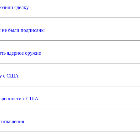
ючили сделку
м не были подписаны
вать ядерное оружие
ку с США
воренности с США
соглашения