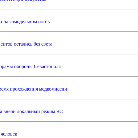
и на самодельном плоту
нтов остались без света
норамы обороны Севастополя
ремя прохождения медкомиссии
ра ввели локальный режим ЧС
 человек