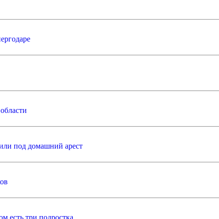
ергодаре
 области
вили под домашний арест
ков
м есть три подростка