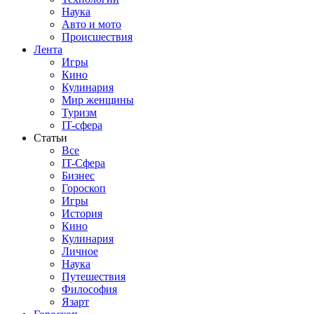
Наука
Авто и мото
Происшествия
Лента
Игры
Кино
Кулинария
Мир женщины
Туризм
IT-сфера
Статьи
Все
IT-Сфера
Бизнес
Гороскоп
Игры
История
Кино
Кулинария
Личное
Наука
Путешествия
Философия
Язарт