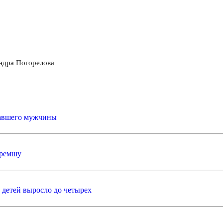
ндра Погорелова
павшего мужчины
еремшу
 детей выросло до четырех