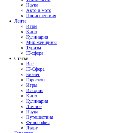
Наука
Авто и мото
Происшествия
Лента
Игры
Кино
Кулинария
Мир женщины
Туризм
IT-сфера
Статьи
Все
IT-Сфера
Бизнес
Гороскоп
Игры
История
Кино
Кулинария
Личное
Наука
Путешествия
Философия
Язарт