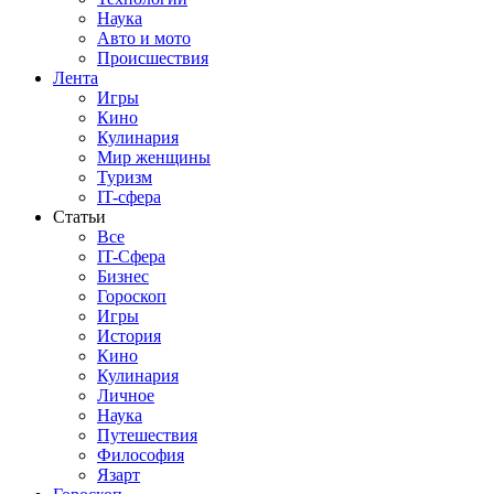
Наука
Авто и мото
Происшествия
Лента
Игры
Кино
Кулинария
Мир женщины
Туризм
IT-сфера
Статьи
Все
IT-Сфера
Бизнес
Гороскоп
Игры
История
Кино
Кулинария
Личное
Наука
Путешествия
Философия
Язарт