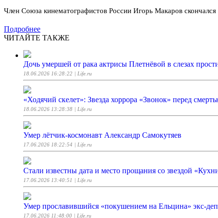
Член Союза кинематографистов России Игорь Макаров скончался 
Подробнее
ЧИТАЙТЕ ТАКЖЕ
Дочь умершей от рака актрисы Плетнёвой в слезах прост
18.06.2026 16:28:22
| Life.ru
«Ходячий скелет»: Звезда хоррора «Звонок» перед смерть
18.06.2026 13:28:38
| Life.ru
Умер лётчик-космонавт Александр Самокутяев
17.06.2026 18:22:54
| Life.ru
Стали известны дата и место прощания со звездой «Кухн
17.06.2026 13:40:51
| Life.ru
Умер прославившийся «покушением на Ельцина» экс-де
17.06.2026 11:48:00
| Life.ru