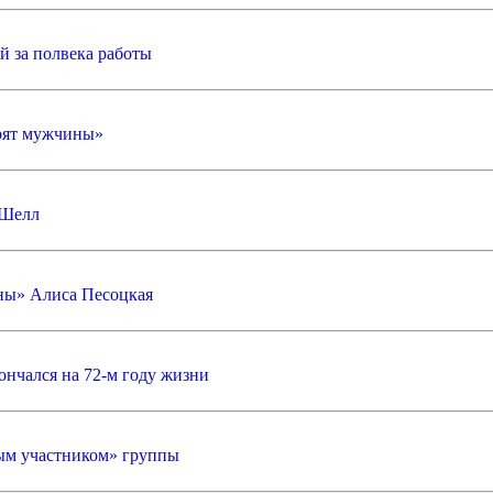
й за полвека работы
орят мужчины»
 Шелл
ины» Алиса Песоцкая
ончался на 72-м году жизни
ым участником» группы