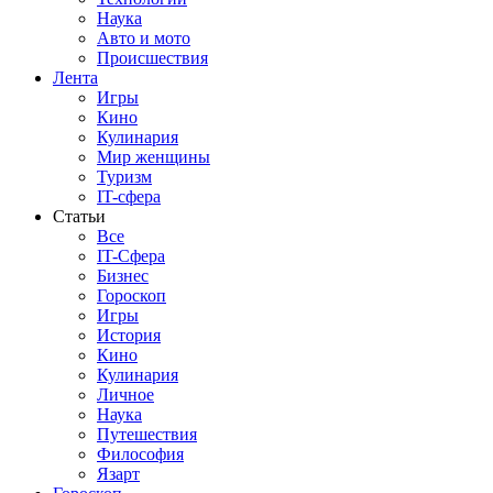
Наука
Авто и мото
Происшествия
Лента
Игры
Кино
Кулинария
Мир женщины
Туризм
IT-сфера
Статьи
Все
IT-Сфера
Бизнес
Гороскоп
Игры
История
Кино
Кулинария
Личное
Наука
Путешествия
Философия
Язарт