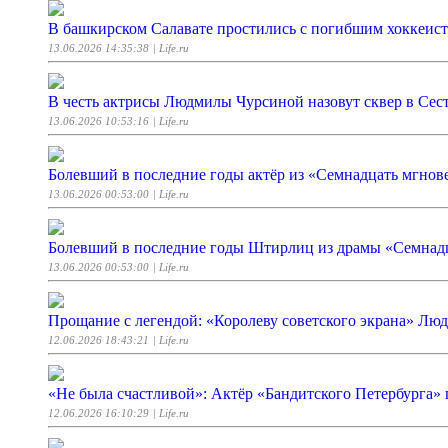
В башкирском Салавате простились с погибшим хоккеи
13.06.2026 14:35:38
| Life.ru
В честь актрисы Людмилы Чурсиной назовут сквер в Сес
13.06.2026 10:53:16
| Life.ru
Болевший в последние годы актёр из «Семнадцать мгнов
13.06.2026 00:53:00
| Life.ru
Болевший в последние годы Штирлиц из драмы «Семнадц
13.06.2026 00:53:00
| Life.ru
Прощание с легендой: «Королеву советского экрана» Лю
12.06.2026 18:43:21
| Life.ru
«Не была счастливой»: Актёр «Бандитского Петербурга»
12.06.2026 16:10:29
| Life.ru