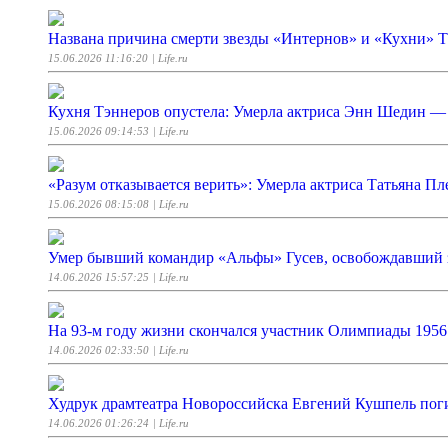
Названа причина смерти звезды «Интернов» и «Кухни» 
15.06.2026 11:16:20
| Life.ru
Кухня Тэннеров опустела: Умерла актриса Энн Шедин —
15.06.2026 09:14:53
| Life.ru
«Разум отказывается верить»: Умерла актриса Татьяна Пл
15.06.2026 08:15:08
| Life.ru
Умер бывший командир «Альфы» Гусев, освобождавший 
14.06.2026 15:57:25
| Life.ru
На 93-м году жизни скончался участник Олимпиады 1956 
14.06.2026 02:33:50
| Life.ru
Худрук драмтеатра Новороссийска Евгений Кушпель пог
14.06.2026 01:26:24
| Life.ru