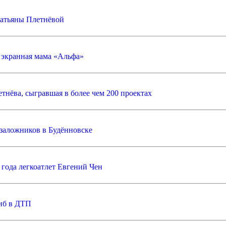
Татьяны Плетнёвой
 экранная мама «Альфа»
етнёва, сыгравшая в более чем 200 проектах
заложников в Будённовске
года легкоатлет Евгений Чен
иб в ДТП