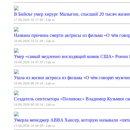
В Бийске умер хирург Малыгин, спасший 20 тысяч жизне
17.06.2026 10:17:06
| Life.ru
Названа причина смерти актрисы из фильма «О чём гов
16.06.2026 14:51:49
| Life.ru
Умер «самый медленно восходящий комик США» Ронни
16.06.2026 14:47:35
| Life.ru
Ушла из жизни актриса из фильма «О чём говорят мужч
16.06.2026 08:24:16
| Life.ru
Создатель синтезатора «Поливокс» Владимир Кузьмин ск
16.06.2026 00:50:16
| Life.ru
Умерла менеджер ABBA Хансер, которую называли «пят
15.06.2026 16:44:09
| Life.ru