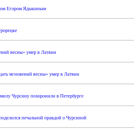
стом Егором Ядыкиным
трорецке
ений весны» умер в Латвии
ать мгновений весны» умер в Латвии
дмилу Чурсину похоронили в Петербурге
 поделился печальной правдой о Чурсиной