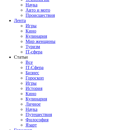
Наука
Авто и мото
Происшествия
Лента
Игры
Кино
Кулинария
Мир женщины
Туризм
IT-сфера
Статьи
Все
IT-Сфера
Бизнес
Гороскоп
Игры
История
Кино
Кулинария
Личное
Наука
Путешествия
Философия
Язарт