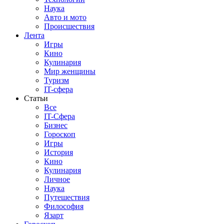
Наука
Авто и мото
Происшествия
Лента
Игры
Кино
Кулинария
Мир женщины
Туризм
IT-сфера
Статьи
Все
IT-Сфера
Бизнес
Гороскоп
Игры
История
Кино
Кулинария
Личное
Наука
Путешествия
Философия
Язарт