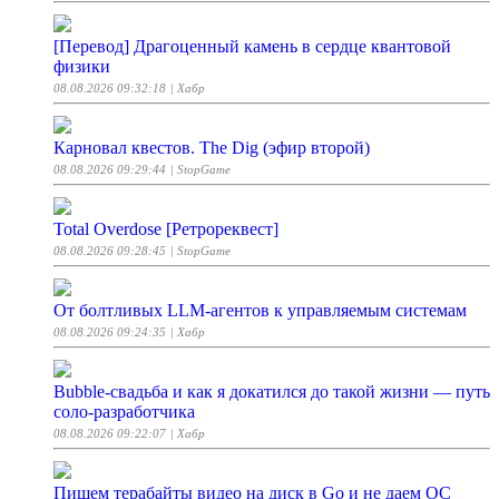
[Перевод] Драгоценный камень в сердце квантовой
физики
08.08.2026 09:32:18
| Хабр
Карновал квестов. The Dig (эфир второй)
08.08.2026 09:29:44
| StopGame
Total Overdose [Ретрореквест]
08.08.2026 09:28:45
| StopGame
От болтливых LLM-агентов к управляемым системам
08.08.2026 09:24:35
| Хабр
Bubble-свадьба и как я докатился до такой жизни — путь
соло-разработчика
08.08.2026 09:22:07
| Хабр
Пишем терабайты видео на диск в Go и не даем ОС