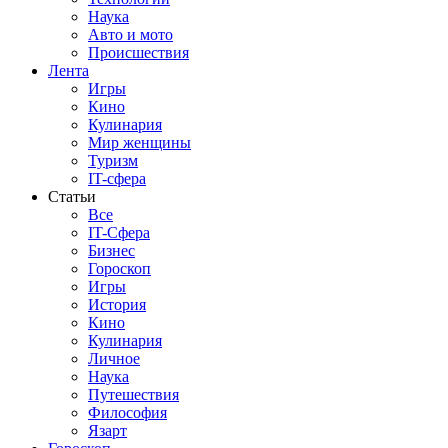
Наука
Авто и мото
Происшествия
Лента
Игры
Кино
Кулинария
Мир женщины
Туризм
IT-сфера
Статьи
Все
IT-Сфера
Бизнес
Гороскоп
Игры
История
Кино
Кулинария
Личное
Наука
Путешествия
Философия
Язарт