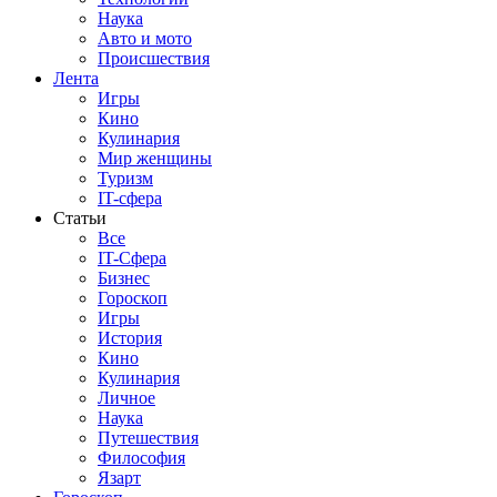
Наука
Авто и мото
Происшествия
Лента
Игры
Кино
Кулинария
Мир женщины
Туризм
IT-сфера
Статьи
Все
IT-Сфера
Бизнес
Гороскоп
Игры
История
Кино
Кулинария
Личное
Наука
Путешествия
Философия
Язарт