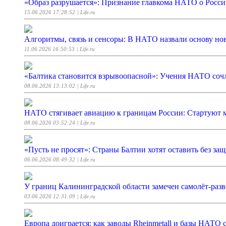
«Образ разрушается»: Признание главкома НАТО о Росси
15.06.2026 17:28:52
| Life.ru
Алгоритмы, связь и сенсоры: В НАТО назвали основу но
11.06.2026 16:50:53
| Life.ru
«Балтика становится взрывоопасной»: Учения НАТО соч
08.06.2026 13:13:02
| Life.ru
НАТО стягивает авиацию к границам России: Стартуют 
08.06.2026 03:52:24
| Life.ru
«Пусть не просят»: Страны Балтии хотят оставить без з
06.06.2026 08:49:32
| Life.ru
У границ Калининградской области замечен самолёт-ра
03.06.2026 12:31:09
| Life.ru
Европа доиграется: как заводы Rheinmetall и базы НАТО