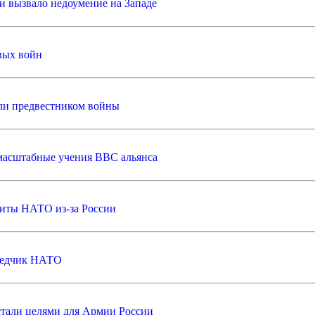
и вызвало недоумение на Западе
вых войн
ли предвестником войны
масштабные учения ВВС альянса
ащиты НАТО из-за России
зведчик НАТО
 стали целями для Армии России