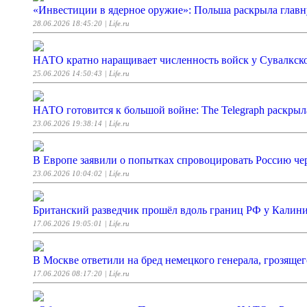
«Инвестиции в ядерное оружие»: Польша раскрыла глав
28.06.2026 18:45:20
| Life.ru
НАТО кратно наращивает численность войск у Сувалкск
25.06.2026 14:50:43
| Life.ru
НАТО готовится к большой войне: The Telegraph раскрыл
23.06.2026 19:38:14
| Life.ru
В Европе заявили о попытках спровоцировать Россию че
23.06.2026 10:04:02
| Life.ru
Британский разведчик прошёл вдоль границ РФ у Калини
17.06.2026 19:05:01
| Life.ru
В Москве ответили на бред немецкого генерала, грозящег
17.06.2026 08:17:20
| Life.ru