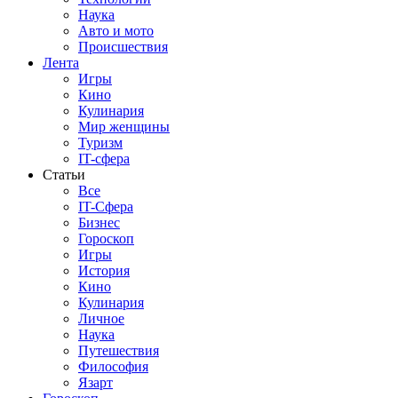
Наука
Авто и мото
Происшествия
Лента
Игры
Кино
Кулинария
Мир женщины
Туризм
IT-сфера
Статьи
Все
IT-Сфера
Бизнес
Гороскоп
Игры
История
Кино
Кулинария
Личное
Наука
Путешествия
Философия
Язарт