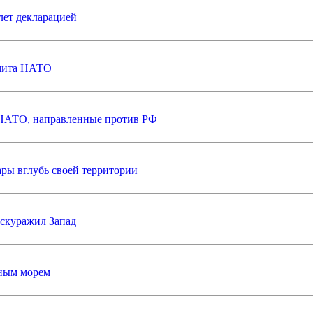
лет декларацией
ммита НАТО
 НАТО, направленные против РФ
ары вглубь своей территории
ескуражил Запад
рным морем