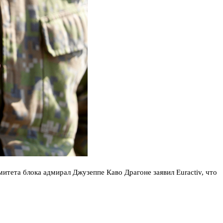
тета блока адмирал Джузеппе Каво Драгоне заявил Euractiv, что