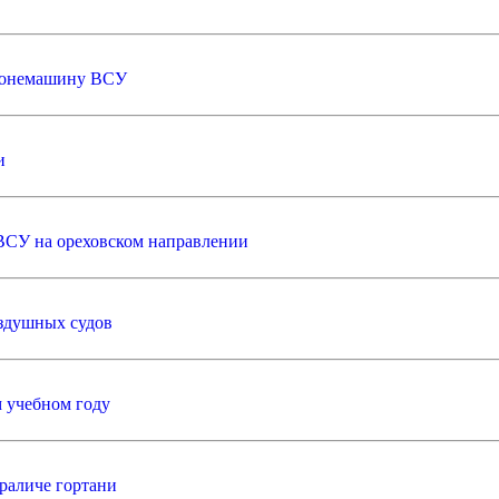
бронемашину ВСУ
и
 ВСУ на ореховском направлении
оздушных судов
 учебном году
раличе гортани