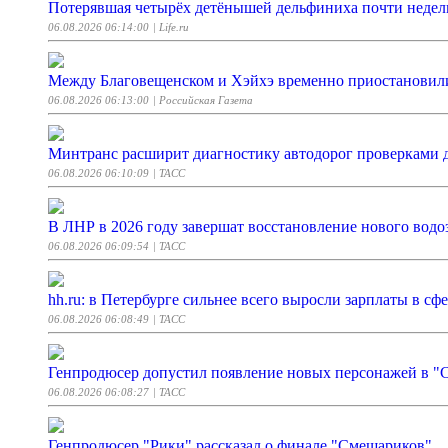
Потерявшая четырёх детёнышей дельфиниха почти недел
06.08.2026 06:14:00
| Life.ru
Между Благовещенском и Хэйхэ временно приостановили
06.08.2026 06:13:00
| Российская Газета
Минтранс расширит диагностику автодорог проверками д
06.08.2026 06:10:09
| ТАСС
В ЛНР в 2026 году завершат восстановление нового водо
06.08.2026 06:09:54
| ТАСС
hh.ru: в Петербурге сильнее всего выросли зарплаты в сф
06.08.2026 06:08:49
| ТАСС
Генпродюсер допустил появление новых персонажей в "
06.08.2026 06:08:27
| ТАСС
Генпродюсер "Рики" рассказал о финале "Смешариков"