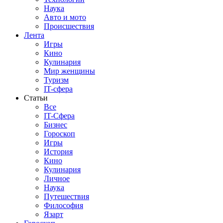
Наука
Авто и мото
Происшествия
Лента
Игры
Кино
Кулинария
Мир женщины
Туризм
IT-сфера
Статьи
Все
IT-Сфера
Бизнес
Гороскоп
Игры
История
Кино
Кулинария
Личное
Наука
Путешествия
Философия
Язарт