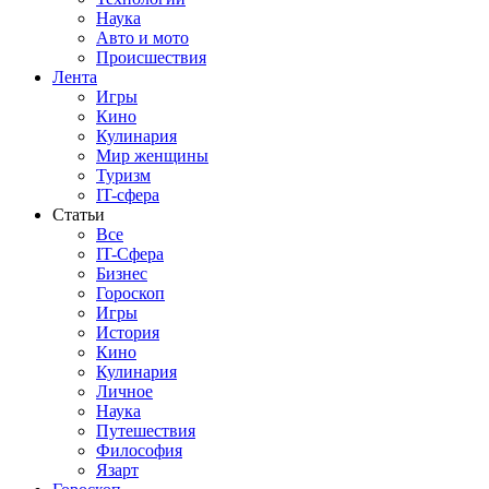
Наука
Авто и мото
Происшествия
Лента
Игры
Кино
Кулинария
Мир женщины
Туризм
IT-сфера
Статьи
Все
IT-Сфера
Бизнес
Гороскоп
Игры
История
Кино
Кулинария
Личное
Наука
Путешествия
Философия
Язарт