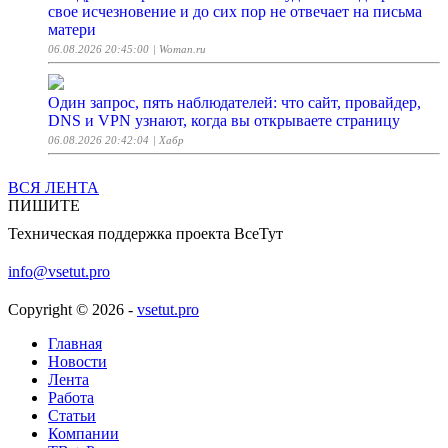
свое исчезновение и до сих пор не отвечает на письма
матери
06.08.2026 20:45:00
| Woman.ru
Один запрос, пять наблюдателей: что сайт, провайдер,
DNS и VPN узнают, когда вы открываете страницу
06.08.2026 20:42:04
| Хабр
ВСЯ ЛЕНТА
Журнал Time начал показывать рекламу только
ПИШИТЕ
искусственному интеллекту
Техническая поддержка проекта ВсеТут
06.08.2026 20:22:33
| ferra.ru
info@vsetut.pro
Вишнёвый кетчуп
06.08.2026 20:16:30
| ПОВАРЁНОК.РУ
Copyright © 2026 -
vsetut.pro
Главная
Из-за ставки Spotify на ИИ в музыке акции компании
Новости
упали
Лента
06.08.2026 20:03:45
Работа
| ferra.ru
Статьи
Компании