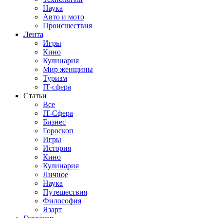
Наука
Авто и мото
Происшествия
Лента
Игры
Кино
Кулинария
Мир женщины
Туризм
IT-сфера
Статьи
Все
IT-Сфера
Бизнес
Гороскоп
Игры
История
Кино
Кулинария
Личное
Наука
Путешествия
Философия
Язарт