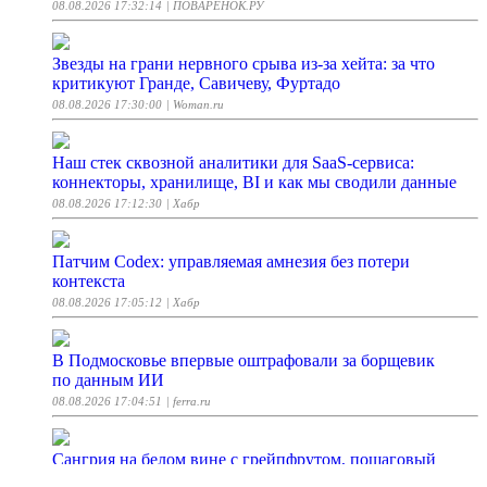
08.08.2026 17:32:14
| ПОВАРЁНОК.РУ
Звезды на грани нервного срыва из-за хейта: за что
критикуют Гранде, Савичеву, Фуртадо
08.08.2026 17:30:00
| Woman.ru
Наш стек сквозной аналитики для SaaS-сервиса:
коннекторы, хранилище, BI и как мы сводили данные
08.08.2026 17:12:30
| Хабр
Патчим Codex: управляемая амнезия без потери
контекста
08.08.2026 17:05:12
| Хабр
В Подмосковье впервые оштрафовали за борщевик
по данным ИИ
08.08.2026 17:04:51
| ferra.ru
Сангрия на белом вине с грейпфрутом, пошаговый
рецепт с фото от автора Михаил Кукленко на 323 ккал