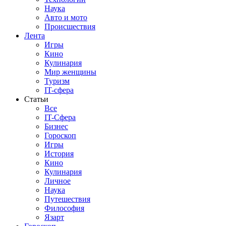
Наука
Авто и мото
Происшествия
Лента
Игры
Кино
Кулинария
Мир женщины
Туризм
IT-сфера
Статьи
Все
IT-Сфера
Бизнес
Гороскоп
Игры
История
Кино
Кулинария
Личное
Наука
Путешествия
Философия
Язарт