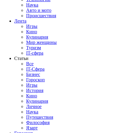
Наука
Авто и мото
Происшествия
Лента
Игры
Кино
Кулинария
Мир женщины
Туризм
IT-сфера
Статьи
Все
IT-Сфера
Бизнес
Гороскоп
Игры
История
Кино
Кулинария
Личное
Наука
Путешествия
Философия
Язарт