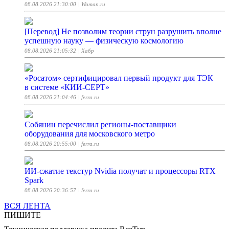
08.08.2026 21:30:00
| Woman.ru
[Перевод] Не позволим теории струн разрушить вполне
успешную науку — физическую космологию
08.08.2026 21:05:32
| Хабр
«Росатом» сертифицировал первый продукт для ТЭК
в системе «КИИ-СЕРТ»
08.08.2026 21:04:46
| ferra.ru
Собянин перечислил регионы-поставщики
оборудования для московского метро
08.08.2026 20:55:00
| ferra.ru
ИИ-сжатие текстур Nvidia получат и процессоры RTX
Spark
08.08.2026 20:36:57
| ferra.ru
ВСЯ ЛЕНТА
ПИШИТЕ
gitTalk: когда лень вспоминать команды для гита
08.08.2026 20:34:25
| Хабр