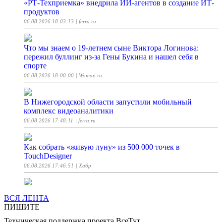
«РТ-Техприемка» внедрила ИИ-агентов в создание ИТ-
продуктов
06.08.2026 18:03:13
| ferra.ru
Что мы знаем о 19-летнем сыне Виктора Логинова:
пережил буллинг из-за Гены Букина и нашел себя в
спорте
06.08.2026 18:00:00
| Woman.ru
В Нижегородской области запустили мобильный
комплекс видеоаналитики
06.08.2026 17:48:11
| ferra.ru
Как собрать «живую луну» из 500 000 точек в
TouchDesigner
06.08.2026 17:46:51
| Хабр
Grokipedia, онлайн-энциклопедия от Илона Маска,
ВСЯ ЛЕНТА
несколько месяцев не проверяет правки от
ПИШИТЕ
пользователей — Lawfare
Техническая поддержка проекта ВсеТут
06.08.2026 17:22:38
| vc.ru