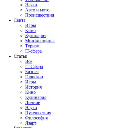
Наука
Авто и мото
Происшествия
Лента
Игры
Кино
Кулинария
Мир женщины
Туризм
IT-сфера
Статьи
Все
IT-Сфера
Бизнес
Гороскоп
Игры
История
Кино
Кулинария
Личное
Наука
Путешествия
Философия
Язарт