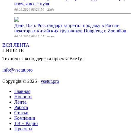
изучая все с нуля
06.08.2026 08:26:50
| Хабр
День 1625: Росстандарт запретил продажу в России
некоторых китайских грузовиков Dongfeng и Zoomlion
06.08.2026 08:18:07
| vc.ru
ВСЯ ЛЕНТА
ПИШИТЕ
MiniMax H3: нейронка, которая сама себе режиссёр,
звукарь и монтажёр
Техническая поддержка проекта ВсеТут
06.08.2026 08:14:12
| Хабр
info@vsetut.pro
Умный агрегатор на базе таблиц: собираем дайджест
Copyright © 2026 -
vsetut.pro
новостей с помощью MWS Tables
06.08.2026 08:10:48
Главная
| Хабр
Новости
Лента
Салат "Походный"-вкус из СССР
Работа
Статьи
06.08.2026 08:08:07
| ПОВАРЁНОК.РУ
Компании
ТВ + Радио
Первое фото сына Акиньшиной и Козловского — Лео
Проекты