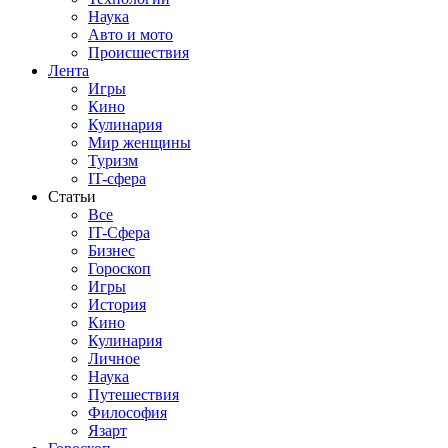
Наука
Авто и мото
Происшествия
Лента
Игры
Кино
Кулинария
Мир женщины
Туризм
IT-сфера
Статьи
Все
IT-Сфера
Бизнес
Гороскоп
Игры
История
Кино
Кулинария
Личное
Наука
Путешествия
Философия
Язарт