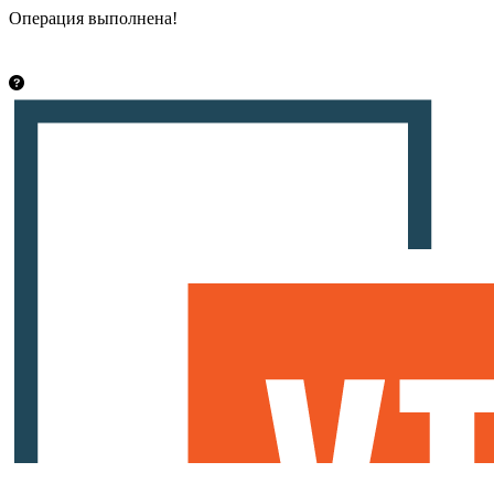
Операция выполнена!
Закрыть
info@vsetut.pro
Стать автором