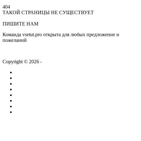
404
ТАКОЙ СТРАНИЦЫ НЕ СУЩЕСТВУЕТ
На главную
ПИШИТЕ НАМ
Команда vsetut.pro открыта для любых предложение и
пожеланий
info@vsetut.pro
Copyright © 2026 -
vsetut.pro
Главная
Новости
Лента
Работа
Статьи
Компании
ТВ + Радио
Проекты