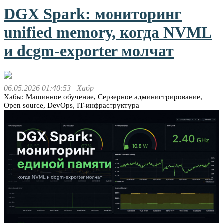
DGX Spark: мониторинг
unified memory, когда NVML
и dcgm‑exporter молчат
06.05.2026 01:40:53
| Хабр
Хабы: Машинное обучение, Серверное администрирование,
Open source, DevOps, IT-инфраструктура