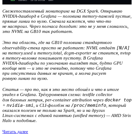
Свежепоставленный мониторинг на DGX Spark. Открываю
NVIDIA‑дашборд в Grafana — половина memory‑панелей пустые,
прямые линии по нулю. Сначала кажется, что что‑то
не настроил. Через полчаса доходит: это не у меня сломалось,
это NVML на GB10 так работает.
Это та область, где на GB10 половина стандартного
[N/A]
observability‑стека просто не работает: NVML отдаёт
на memory.used и memory.total, dcgm‑exporter не ставится, nvtop
в memory‑колонке показывает пустоту. В Grafana
NVIDIA‑дашборды по умолчанию выглядят так, будто GPU
вообще нет — и это не очевидно, потому что Grafana
при отсутствии данных не кричит, а молча рисует
ровную линию по нулю.
Статья — про то, как я это место обошёл и что в итоге
увидел в Grafana. Трёхуровневая схема: textfile collector
docker top
для базовых метрик, per‑container attribution через
nvidia-smi
/proc/meminfo
+
, и CLI‑фоллбэк на
, который
оказался полезен не только на Spark, но и на других
Linux‑системах с единой памятью (unified memory) — AMD Strix
Halo и подобные.
Читать далее