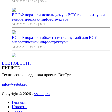
08.08.2026 12:10:00
| Life.ru
ВС РФ поразили используемую ВСУ транспортную и
энергетическую инфраструктуру
08.08.2026 12:08:52
| ТАСС
ВС РФ поразили объекты используемой для ВСУ
энергетической инфраструктуры
08.08.2026 12:08:52
| ТАСС
ПВО РФ за сутки сбила снаряды Vampire, HIMARS и
ВСЕ НОВОСТИ
ракеты "Фламинго"
ПИШИТЕ
08.08.2026 12:08:31
| ТАСС
Техническая поддержка проекта ВсеТут
Российские средства ПВО за сутки сбили реактивные
info@vsetut.pro
снаряды Vampire, HIMARS и 828 БПЛА
08.08.2026 12:08:31
| ТАСС
Copyright © 2026 -
vsetut.pro
Главная
Потери ВСУ в зоне СВО за сутки составили порядка 1
Новости
375 военных
Лента