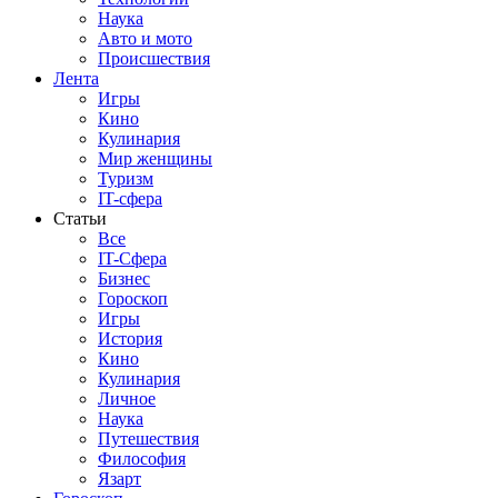
Наука
Авто и мото
Происшествия
Лента
Игры
Кино
Кулинария
Мир женщины
Туризм
IT-сфера
Статьи
Все
IT-Сфера
Бизнес
Гороскоп
Игры
История
Кино
Кулинария
Личное
Наука
Путешествия
Философия
Язарт