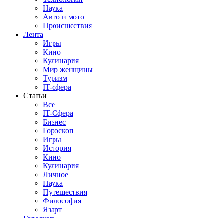
Наука
Авто и мото
Происшествия
Лента
Игры
Кино
Кулинария
Мир женщины
Туризм
IT-сфера
Статьи
Все
IT-Сфера
Бизнес
Гороскоп
Игры
История
Кино
Кулинария
Личное
Наука
Путешествия
Философия
Язарт