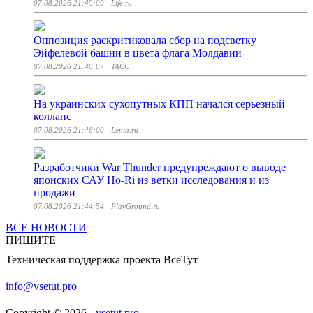
07.08.2026 21:49:09
| Life.ru
Оппозиция раскритиковала сбор на подсветку
Эйфелевой башни в цвета флага Молдавии
07.08.2026 21:46:07
| ТАСС
На украинских сухопутных КПП начался серьезный
коллапс
07.08.2026 21:46:00
| Lenta.ru
Разработчики War Thunder предупреждают о выводе
японских САУ Ho-Ri из ветки исследования и из
продажи
07.08.2026 21:44:54
| PlayGround.ru
ВСЕ НОВОСТИ
ПИШИТЕ
Bose представила наушники QuietComfort 2-го
поколения: усиленный ANC, флагманские функции и
Техническая поддержка проекта ВсеТут
цена 359 долларов
07.08.2026 21:43:37
| PlayGround.ru
info@vsetut.pro
Copyright © 2026 -
vsetut.pro